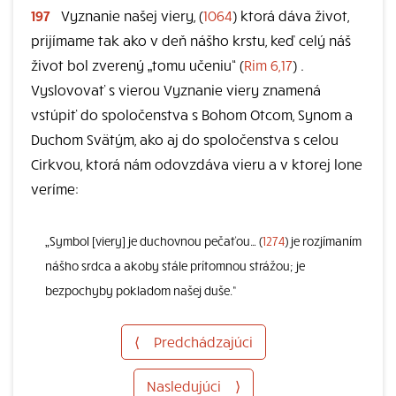
197
Vyznanie našej viery, (
1064
) ktorá dáva život,
prijímame tak ako v deň nášho krstu, keď celý náš
život bol zverený „tomu učeniu“ (
Rim 6,17
) .
Vyslovovať s vierou Vyznanie viery znamená
vstúpiť do spoločenstva s Bohom Otcom, Synom a
Duchom Svätým, ako aj do spoločenstva s celou
Cirkvou, ktorá nám odovzdáva vieru a v ktorej lone
veríme:
„Symbol [viery] je duchovnou pečaťou… (
1274
) je rozjímaním
nášho srdca a akoby stále prítomnou strážou; je
bezpochyby pokladom našej duše.“
⟨
Predchádzajúci
Nasledujúci
⟩