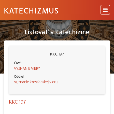
KATECHIZMUS
Listovať v Katechizme
KKC 197
VYZNANIE VIERY
Vyznanie kresťanskej viery
KKC 197