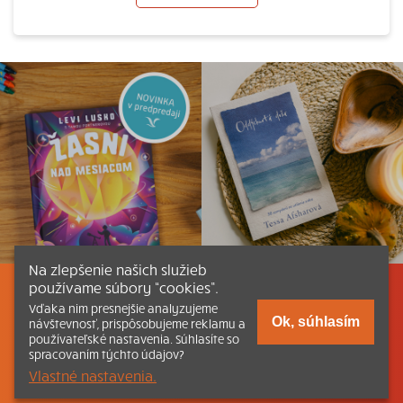
Na zlepšenie našich služieb
používame súbory “cookies”.
Listovať
Obsah
Dokumenty a články
Vďaka nim presnejšie analyzujeme
Ok, súhlasím
návštevnosť, prispôsobujeme reklamu a
používateľské nastavenia. Súhlasíte so
Kontakt
Tlačená verzia Katechizmu
spracovaním týchto údajov?
Vlastné nastavenia.
© 2026 katechizmus.sk |
Všetky práva vyhradené
| Táto stránka
funguje aj vďaka kresťanskému kníhkupectvu
Kumran.sk