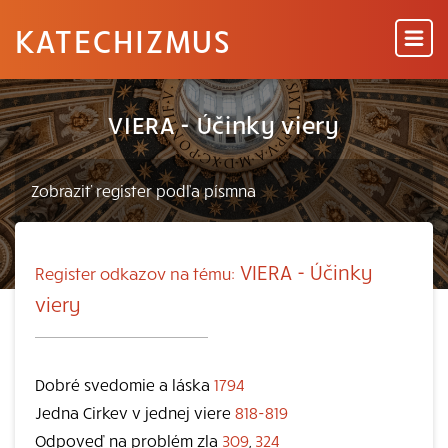
KATECHIZMUS
VIERA - Účinky viery
VIERA - Účinky
Register odkazov na tému:
viery
Dobré svedomie a láska
1794
Jedna Cirkev v jednej viere
818-819
Odpoveď na problém zla
309
,
324