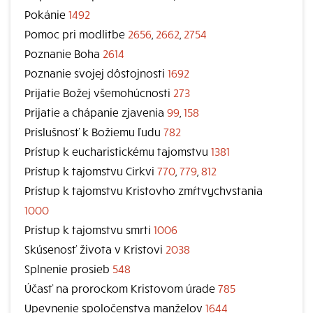
Pokánie
1492
Pomoc pri modlitbe
2656
,
2662
,
2754
Poznanie Boha
2614
Poznanie svojej dôstojnosti
1692
Prijatie Božej všemohúcnosti
273
Prijatie a chápanie zjavenia
99
,
158
Príslušnosť k Božiemu ľudu
782
Prístup k eucharistickému tajomstvu
1381
Prístup k tajomstvu Cirkvi
770
,
779
,
812
Prístup k tajomstvu Kristovho zmŕtvychvstania
1000
Prístup k tajomstvu smrti
1006
Skúsenosť života v Kristovi
2038
Splnenie prosieb
548
Účasť na prorockom Kristovom úrade
785
Upevnenie spoločenstva manželov
1644