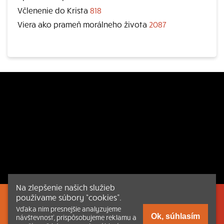
Včlenenie do Krista
818
Viera ako prameň morálneho života
2087
Na zlepšenie našich služieb
používame súbory “cookies”.
Listovať
Obsah
Dokumenty a články
Vďaka nim presnejšie analyzujeme
Ok, súhlasím
návštevnosť, prispôsobujeme reklamu a