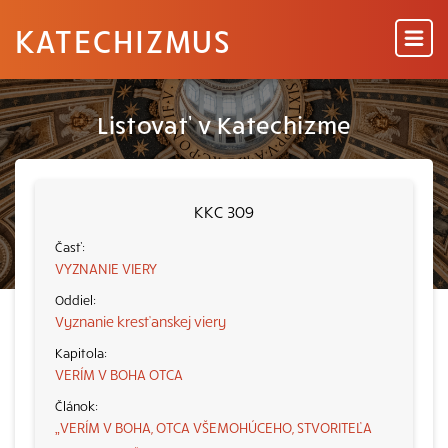
KATECHIZMUS
Listovať v Katechizme
KKC 309
VYZNANIE VIERY
Vyznanie kresťanskej viery
VERÍM V BOHA OTCA
„VERÍM V BOHA, OTCA VŠEMOHÚCEHO, STVORITEĽA