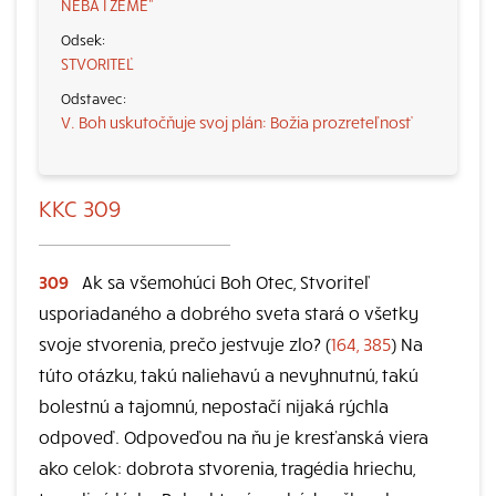
NEBA I ZEME“
STVORITEĽ
V. Boh uskutočňuje svoj plán: Božia prozreteľnosť
KKC 309
309
Ak sa všemohúci Boh Otec, Stvoriteľ
usporiadaného a dobrého sveta stará o všetky
svoje stvorenia, prečo jestvuje zlo? (
164, 385
) Na
túto otázku, takú naliehavú a nevyhnutnú, takú
bolestnú a tajomnú, nepostačí nijaká rýchla
odpoveď. Odpoveďou na ňu je kresťanská viera
ako celok: dobrota stvorenia, tragédia hriechu,