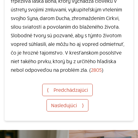
trpezlivá láska Boha, ktorý vychádza človeku v
ústrety svojimi zmluvami, vykupiteľským vtelením
svojho Syna, darom Ducha, zhromaždením Cirkvi,
silou sviatostí a povolaním do blaženého života.
Slobodné tvory sú pozvané, aby s týmto životom
vopred súhlasili, ale môžu ho aj vopred odmietnuť,
čo je hrozné tajomstvo. V kresťanskom posolstve
niet takého prvku, ktorý by z určitého hľadiska
nebol odpoveďou na problém zla. (
2805
)
⟨
Predchádzajúci
Nasledujúci
⟩