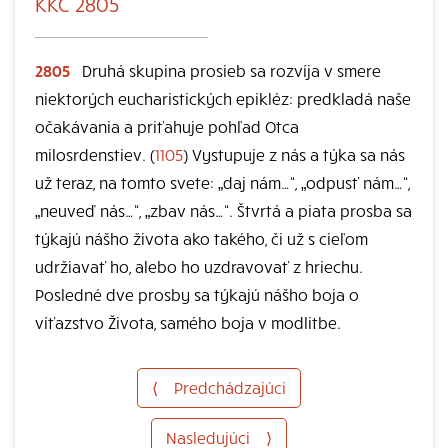
KKC 2805
2805
Druhá skupina prosieb sa rozvíja v smere
niektorých eucharistických epikléz: predkladá naše
očakávania a priťahuje pohľad Otca
milosrdenstiev. (
1105
) Vystupuje z nás a týka sa nás
už teraz, na tomto svete: „daj nám…“, „odpusť nám…“,
„neuveď nás…“, „zbav nás…“. Štvrtá a piata prosba sa
týkajú nášho života ako takého, či už s cieľom
udržiavať ho, alebo ho uzdravovať z hriechu.
Posledné dve prosby sa týkajú nášho boja o
víťazstvo Života, samého boja v modlitbe.
⟨
Predchádzajúci
Nasledujúci
⟩