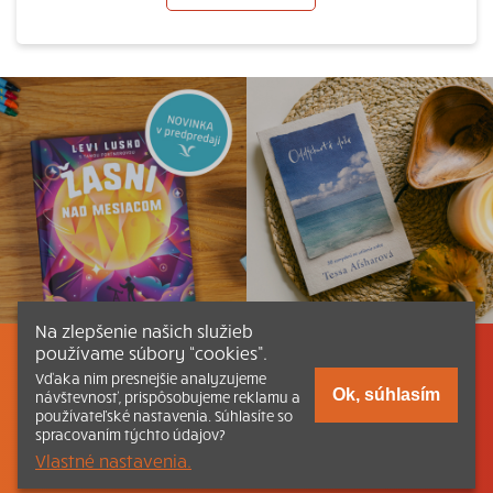
Na zlepšenie našich služieb
používame súbory “cookies”.
Listovať
Obsah
Dokumenty a články
Vďaka nim presnejšie analyzujeme
Ok, súhlasím
návštevnosť, prispôsobujeme reklamu a
používateľské nastavenia. Súhlasíte so
Kontakt
Tlačená verzia Katechizmu
spracovaním týchto údajov?
Vlastné nastavenia.
© 2026 katechizmus.sk |
Všetky práva vyhradené
| Táto stránka
funguje aj vďaka kresťanskému kníhkupectvu
Kumran.sk