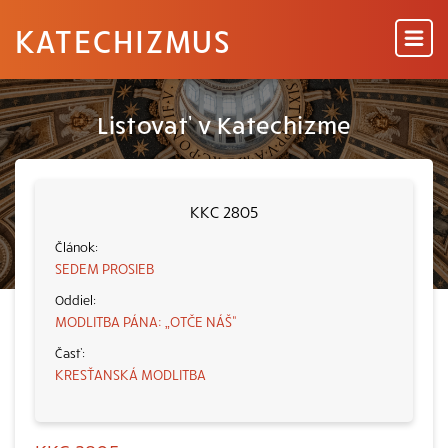
KATECHIZMUS
Listovať v Katechizme
KKC 2805
SEDEM PROSIEB
MODLITBA PÁNA: „OTČE NÁŠ“
KRESŤANSKÁ MODLITBA