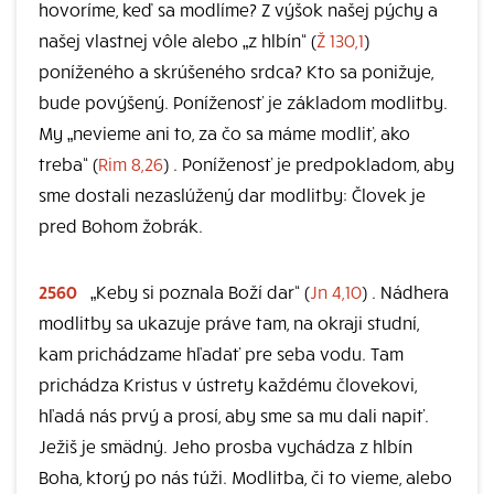
hovoríme, keď sa modlíme? Z výšok našej pýchy a
našej vlastnej vôle alebo „z hlbín“ (
Ž 130,1
)
poníženého a skrúšeného srdca? Kto sa ponižuje,
bude povýšený. Poníženosť je základom modlitby.
My „nevieme ani to, za čo sa máme modliť, ako
treba“ (
Rim 8,26
) . Poníženosť je predpokladom, aby
sme dostali nezaslúžený dar modlitby: Človek je
pred Bohom žobrák.
2560
„Keby si poznala Boží dar“ (
Jn 4,10
) . Nádhera
modlitby sa ukazuje práve tam, na okraji studní,
kam prichádzame hľadať pre seba vodu. Tam
prichádza Kristus v ústrety každému človekovi,
hľadá nás prvý a prosí, aby sme sa mu dali napiť.
Ježiš je smädný. Jeho prosba vychádza z hlbín
Boha, ktorý po nás túži. Modlitba, či to vieme, alebo