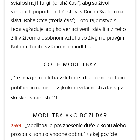
sviatostnej liturgii (druhá časť), aby sa život
veriacich pripodobnil Kristovi v Duchu Svätom na
slávu Boha Otca (tretia časť). Toto tajomstvo si
teda vyžaduje, aby ho veriaci verili, slávili a z neho
žili v živom a osobnom vzťahu so živým a pravým
Bohom. Týmto vzťahom je modlitba.
ČO JE MODLITBA?
„Pre mňa je modlitba vzletom srdca, jednoduchým
pohľadom na nebo, výkrikom vďačnosti a lásky v
skúške i v radosti.“ *1
MODLITBA AKO BOŽÍ DAR
2559
„Modlitba je povznesenie duše k Bohu alebo
prosba k Bohu o vhodné dobrá.“ Z akej pozície