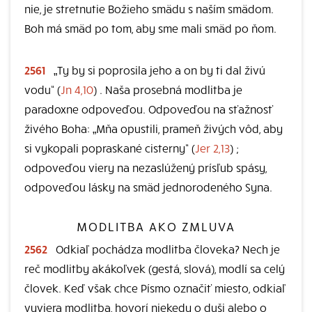
nie, je stretnutie Božieho smädu s naším smädom.
Boh má smäd po tom, aby sme mali smäd po ňom.
2561
„Ty by si poprosila jeho a on by ti dal živú
vodu“ (
Jn 4,10
) . Naša prosebná modlitba je
paradoxne odpoveďou. Odpoveďou na sťažnosť
živého Boha: „Mňa opustili, prameň živých vôd, aby
si vykopali popraskané cisterny“ (
Jer 2,13
) ;
odpoveďou viery na nezaslúžený prísľub spásy,
odpoveďou lásky na smäd jednorodeného Syna.
MODLITBA AKO ZMLUVA
2562
Odkiaľ pochádza modlitba človeka? Nech je
reč modlitby akákoľvek (gestá, slová), modlí sa celý
človek. Keď však chce Písmo označiť miesto, odkiaľ
vyviera modlitba, hovorí niekedy o duši alebo o