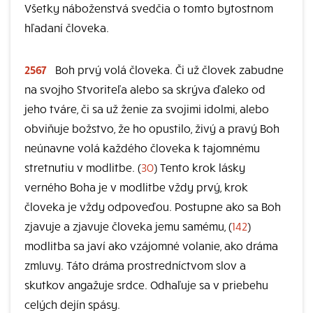
Všetky náboženstvá svedčia o tomto bytostnom
hľadaní človeka.
2567
Boh prvý volá človeka. Či už človek zabudne
na svojho Stvoriteľa alebo sa skrýva ďaleko od
jeho tváre, či sa už ženie za svojimi idolmi, alebo
obviňuje božstvo, že ho opustilo, živý a pravý Boh
neúnavne volá každého človeka k tajomnému
stretnutiu v modlitbe. (
30
) Tento krok lásky
verného Boha je v modlitbe vždy prvý, krok
človeka je vždy odpoveďou. Postupne ako sa Boh
zjavuje a zjavuje človeka jemu samému, (
142
)
modlitba sa javí ako vzájomné volanie, ako dráma
zmluvy. Táto dráma prostredníctvom slov a
skutkov angažuje srdce. Odhaľuje sa v priebehu
celých dejín spásy.