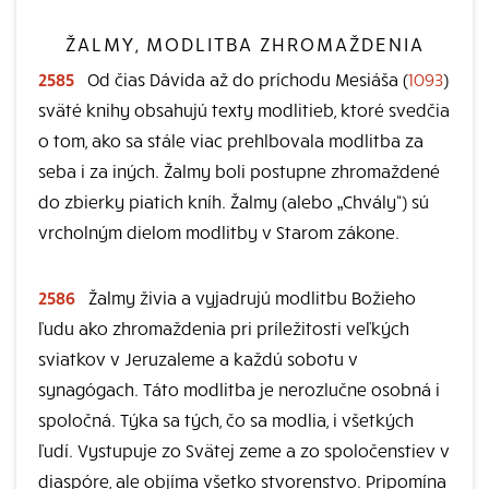
ŽALMY, MODLITBA ZHROMAŽDENIA
2585
Od čias Dávida až do príchodu Mesiáša (
1093
)
sväté knihy obsahujú texty modlitieb, ktoré svedčia
o tom, ako sa stále viac prehlbovala modlitba za
seba i za iných. Žalmy boli postupne zhromaždené
do zbierky piatich kníh. Žalmy (alebo „Chvály“) sú
vrcholným dielom modlitby v Starom zákone.
2586
Žalmy živia a vyjadrujú modlitbu Božieho
ľudu ako zhromaždenia pri príležitosti veľkých
sviatkov v Jeruzaleme a každú sobotu v
synagógach. Táto modlitba je nerozlučne osobná i
spoločná. Týka sa tých, čo sa modlia, i všetkých
ľudí. Vystupuje zo Svätej zeme a zo spoločenstiev v
diaspóre, ale objíma všetko stvorenstvo. Pripomína