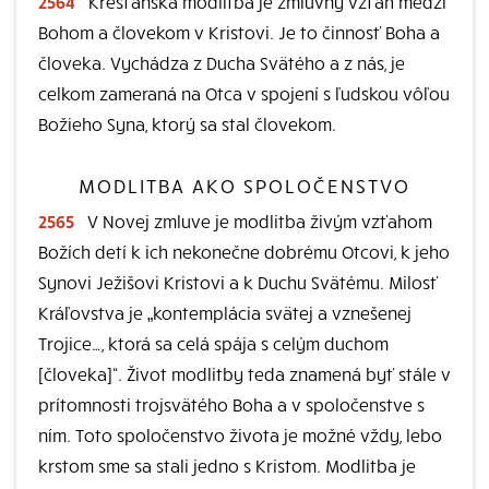
2564
Kresťanská modlitba je zmluvný vzťah medzi
Bohom a človekom v Kristovi. Je to činnosť Boha a
človeka. Vychádza z Ducha Svätého a z nás, je
celkom zameraná na Otca v spojení s ľudskou vôľou
Božieho Syna, ktorý sa stal človekom.
MODLITBA AKO SPOLOČENSTVO
2565
V Novej zmluve je modlitba živým vzťahom
Božích detí k ich nekonečne dobrému Otcovi, k jeho
Synovi Ježišovi Kristovi a k Duchu Svätému. Milosť
Kráľovstva je „kontemplácia svätej a vznešenej
Trojice…, ktorá sa celá spája s celým duchom
[človeka]“. Život modlitby teda znamená byť stále v
prítomnosti trojsvätého Boha a v spoločenstve s
ním. Toto spoločenstvo života je možné vždy, lebo
krstom sme sa stali jedno s Kristom. Modlitba je