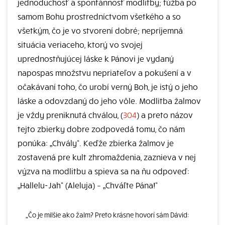
jednoduchosť a spontánnosť modlitby; túžba po
samom Bohu prostredníctvom všetkého a so
všetkým, čo je vo stvorení dobré; nepríjemná
situácia veriaceho, ktorý vo svojej
uprednostňujúcej láske k Pánovi je vydaný
napospas množstvu nepriateľov a pokušení a v
očakávaní toho, čo urobí verný Boh, je istý o jeho
láske a odovzdaný do jeho vôle. Modlitba žalmov
je vždy preniknutá chválou, (
304
) a preto názov
tejto zbierky dobre zodpovedá tomu, čo nám
ponúka: „Chvály“. Keďže zbierka žalmov je
zostavená pre kult zhromaždenia, zaznieva v nej
výzva na modlitbu a spieva sa na ňu odpoveď:
„Hallelu-Jah“ (Aleluja) – „Chváľte Pána!“
„Čo je milšie ako žalm? Preto krásne hovorí sám Dávid: