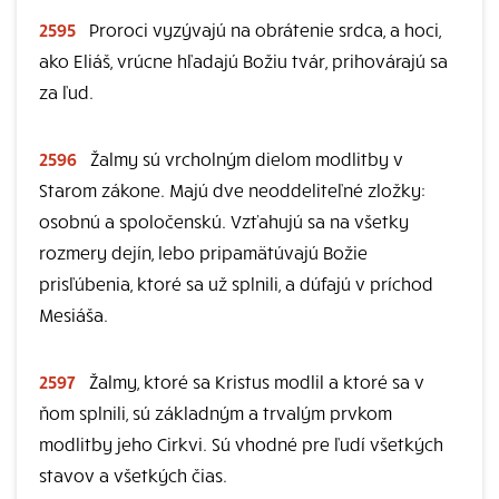
2595
Proroci vyzývajú na obrátenie srdca, a hoci,
ako Eliáš, vrúcne hľadajú Božiu tvár, prihovárajú sa
za ľud.
2596
Žalmy sú vrcholným dielom modlitby v
Starom zákone. Majú dve neoddeliteľné zložky:
osobnú a spoločenskú. Vzťahujú sa na všetky
rozmery dejín, lebo pripamätúvajú Božie
prisľúbenia, ktoré sa už splnili, a dúfajú v príchod
Mesiáša.
2597
Žalmy, ktoré sa Kristus modlil a ktoré sa v
ňom splnili, sú základným a trvalým prvkom
modlitby jeho Cirkvi. Sú vhodné pre ľudí všetkých
stavov a všetkých čias.