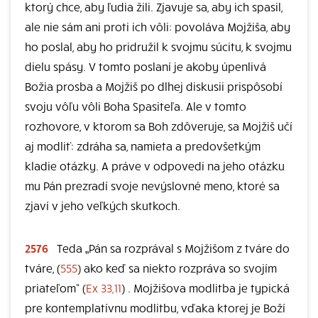
ktorý chce, aby ľudia žili. Zjavuje sa, aby ich spasil,
ale nie sám ani proti ich vôli: povoláva Mojžiša, aby
ho poslal, aby ho pridružil k svojmu súcitu, k svojmu
dielu spásy. V tomto poslaní je akoby úpenlivá
Božia prosba a Mojžiš po dlhej diskusii prispôsobí
svoju vôľu vôli Boha Spasiteľa. Ale v tomto
rozhovore, v ktorom sa Boh zdôveruje, sa Mojžiš učí
aj modliť: zdráha sa, namieta a predovšetkým
kladie otázky. A práve v odpovedi na jeho otázku
mu Pán prezradí svoje nevýslovné meno, ktoré sa
zjaví v jeho veľkých skutkoch.
2576
Teda „Pán sa rozprával s Mojžišom z tváre do
tváre, (
555
) ako keď sa niekto rozpráva so svojím
priateľom“ (
Ex 33,11
) . Mojžišova modlitba je typická
pre kontemplatívnu modlitbu, vďaka ktorej je Boží