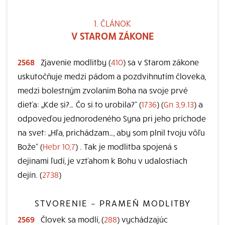
1. ČLÁNOK
V STAROM ZÁKONE
2568
Zjavenie modlitby (
410
) sa v Starom zákone
uskutočňuje medzi pádom a pozdvihnutím človeka,
medzi bolestným zvolaním Boha na svoje prvé
dieťa: „Kde si?… Čo si to urobila?“ (
1736
) (
Gn 3,9.13
) a
odpoveďou jednorodeného Syna pri jeho príchode
na svet: „Hľa, prichádzam…, aby som plnil tvoju vôľu
Bože“ (
Hebr 10,7
) . Tak je modlitba spojená s
dejinami ľudí, je vzťahom k Bohu v udalostiach
dejín. (
2738
)
STVORENIE – PRAMEŇ MODLITBY
2569
Človek sa modlí, (
288
) vychádzajúc