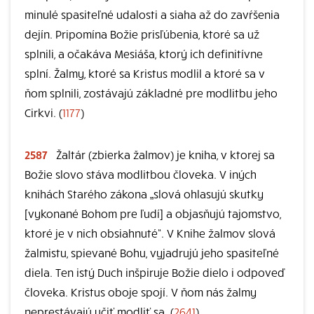
minulé spasiteľné udalosti a siaha až do zavŕšenia
dejín. Pripomína Božie prisľúbenia, ktoré sa už
splnili, a očakáva Mesiáša, ktorý ich definitívne
splní. Žalmy, ktoré sa Kristus modlil a ktoré sa v
ňom splnili, zostávajú základné pre modlitbu jeho
Cirkvi. (
1177
)
2587
Žaltár (zbierka žalmov) je kniha, v ktorej sa
Božie slovo stáva modlitbou človeka. V iných
knihách Starého zákona „slová ohlasujú skutky
[vykonané Bohom pre ľudí] a objasňujú tajomstvo,
ktoré je v nich obsiahnuté“. V Knihe žalmov slová
žalmistu, spievané Bohu, vyjadrujú jeho spasiteľné
diela. Ten istý Duch inšpiruje Božie dielo i odpoveď
človeka. Kristus oboje spojí. V ňom nás žalmy
neprestávajú učiť modliť sa. (
2641
)