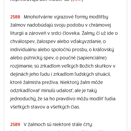
2588
Mnohotvárne výrazové formy modlitby
žalmov nadobúdajú svoju podobu v chrámovej
liturgii a zároveň v srdci človeka. Žalmy, či už ide o
chválospev, žalospev alebo vďakyvzdanie, o
individuálnu alebo spoločnú prosbu, o kráľovský
alebo pútnický spev, o poučné (sapienciálne)
rozjímanie, sú zrkadlom veľkých Božích skutkov v
dejinách jeho ľudu i zrkadlom ľudských situácií,
ktoré žalmista prežíva. Niektorý žalm môže
odzrkadľovať minulú udalosť, ale je taký
jednoduchý, že sa ho pravdivo môžu modliť ľudia
všetkých stavov a všetkých čias.
2589
V žalmoch sú niektoré stále črty: