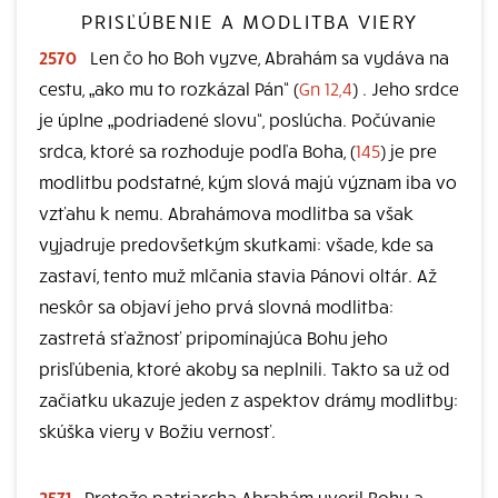
PRISĽÚBENIE A MODLITBA VIERY
2570
Len čo ho Boh vyzve, Abrahám sa vydáva na
cestu, „ako mu to rozkázal Pán“ (
Gn 12,4
) . Jeho srdce
je úplne „podriadené slovu“, poslúcha. Počúvanie
srdca, ktoré sa rozhoduje podľa Boha, (
145
) je pre
modlitbu podstatné, kým slová majú význam iba vo
vzťahu k nemu. Abrahámova modlitba sa však
vyjadruje predovšetkým skutkami: všade, kde sa
zastaví, tento muž mlčania stavia Pánovi oltár. Až
neskôr sa objaví jeho prvá slovná modlitba:
zastretá sťažnosť pripomínajúca Bohu jeho
prisľúbenia, ktoré akoby sa neplnili. Takto sa už od
začiatku ukazuje jeden z aspektov drámy modlitby:
skúška viery v Božiu vernosť.
2571
Pretože patriarcha Abrahám uveril Bohu a