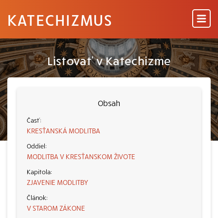
KATECHIZMUS
Listovať v Katechizme
Obsah
KRESŤANSKÁ MODLITBA
MODLITBA V KRESŤANSKOM ŽIVOTE
ZJAVENIE MODLITBY
V STAROM ZÁKONE