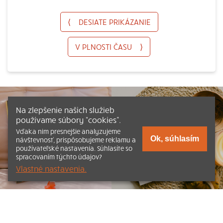
⟨
DESIATE PRIKÁZANIE
V PLNOSTI ČASU
⟩
Na zlepšenie našich služieb
používame súbory “cookies”.
Vďaka nim presnejšie analyzujeme
Ok, súhlasím
návštevnosť, prispôsobujeme reklamu a
používateľské nastavenia. Súhlasíte so
spracovaním týchto údajov?
Vlastné nastavenia.
Listovať
Obsah
Dokumenty a články