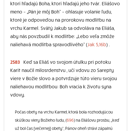
ktorí hľadajú Boha, ktorí hľadajú jeho tvár. Eliášovo
meno – „Pán je môj Boh“ – ohlasuje volanie ľudu,
ktoré je odpoveďou na prorokovu modlitbu na
vrchu Karmel. Svätý Jakub sa odvoláva na Eliáša,
aby nás povzbudil k modlitbe: „Lebo veľa zmôže
naliehavá modlitba spravodlivého“ (
Jak 5,16b
) .
2583
Keď sa Eliáš vo svojom útulku pri potoku
Karit naučil milosrdenstvu , učí vdovu zo Sarepty
viere v Božie slovo a potvrdzuje túto vieru svojou
naliehavou modlitbou: Boh vracia k životu syna
vdovy.
Počas obety na vrchu Karmel, ktorá bola rozhodujúcou
skúškou viery Božieho ľudu, (
696
) na Eliášovu prosbu, „keď
už bol čas [večernej] obety“, Pánov oheň strávi zápalnú