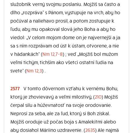
služobník verný svojmu poslaniu. Mojžiš sa často a
dlho „rozpráva“ s Pánom, vystupuje na vrch, aby ho
počúval a naliehavo prosil, a potom zostupuje k
ľudu, aby mu opakoval slová jeho Boha a aby ho
viedol: „V celom mojom dome on je najvernejší a ja
sa s ním rozprávam od úst k ústam, otvorene, a nie
v hádankách“ (
Nm 12,7-8
) ; veď „Mojžiš bol mužom
veľmi tichým, tichším ako všetci ostatní ľudia na
svete“ (
Nm 12,3
) .
2577
V tomto dôvernom vzťahu k vernému Bohu,
ktorý je zhovievavý a veľmi milostivý, (
210
) Mojžiš
čerpal silu a húževnatosť na svoje orodovanie.
Neprosí za seba, ale za ľud, ktorý si Boh získal.
Mojžiš oroduje už počas boja s Amalekitmi alebo
aby dosiahol Máriino uzdravenie. (
2635
) Ale najmä