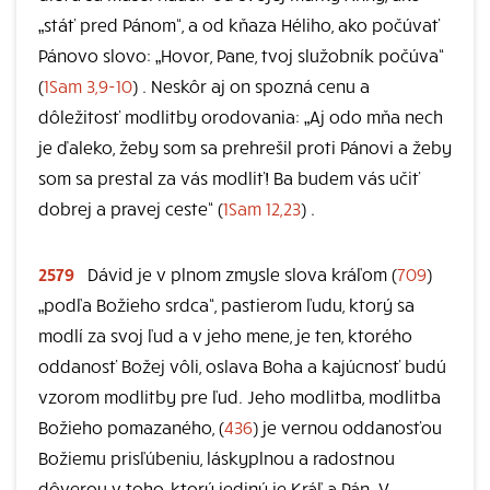
„stáť pred Pánom“, a od kňaza Héliho, ako počúvať
Pánovo slovo: „Hovor, Pane, tvoj služobník počúva“
(
1Sam 3,9-10
) . Neskôr aj on spozná cenu a
dôležitosť modlitby orodovania: „Aj odo mňa nech
je ďaleko, žeby som sa prehrešil proti Pánovi a žeby
som sa prestal za vás modliť! Ba budem vás učiť
dobrej a pravej ceste“ (
1Sam 12,23
) .
2579
Dávid je v plnom zmysle slova kráľom (
709
)
„podľa Božieho srdca“, pastierom ľudu, ktorý sa
modlí za svoj ľud a v jeho mene, je ten, ktorého
oddanosť Božej vôli, oslava Boha a kajúcnosť budú
vzorom modlitby pre ľud. Jeho modlitba, modlitba
Božieho pomazaného, (
436
) je vernou oddanosťou
Božiemu prisľúbeniu, láskyplnou a radostnou
dôverou v toho, ktorý jediný je Kráľ a Pán. V