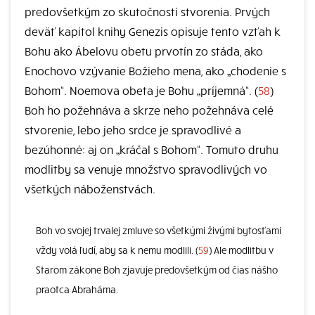
predovšetkým zo skutočností stvorenia. Prvých
deväť kapitol knihy Genezis opisuje tento vzťah k
Bohu ako Ábelovu obetu prvotín zo stáda, ako
Enochovo vzývanie Božieho mena, ako „chodenie s
Bohom“. Noemova obeta je Bohu „príjemná“. (
58
)
Boh ho požehnáva a skrze neho požehnáva celé
stvorenie, lebo jeho srdce je spravodlivé a
bezúhonné: aj on „kráčal s Bohom“. Tomuto druhu
modlitby sa venuje množstvo spravodlivých vo
všetkých náboženstvách.
Boh vo svojej trvalej zmluve so všetkými živými bytosťami
vždy volá ľudí, aby sa k nemu modlili. (
59
) Ale modlitbu v
Starom zákone Boh zjavuje predovšetkým od čias nášho
praotca Abraháma.