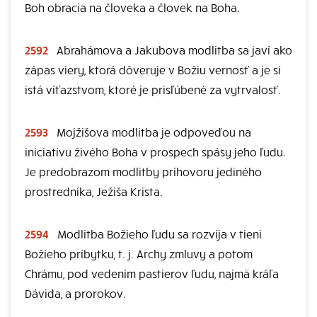
Boh obracia na človeka a človek na Boha.
2592
Abrahámova a Jakubova modlitba sa javí ako
zápas viery, ktorá dôveruje v Božiu vernosť a je si
istá víťazstvom, ktoré je prisľúbené za vytrvalosť.
2593
Mojžišova modlitba je odpoveďou na
iniciatívu živého Boha v prospech spásy jeho ľudu.
Je predobrazom modlitby príhovoru jediného
prostredníka, Ježiša Krista.
2594
Modlitba Božieho ľudu sa rozvíja v tieni
Božieho príbytku, t. j. Archy zmluvy a potom
Chrámu, pod vedením pastierov ľudu, najmä kráľa
Dávida, a prorokov.