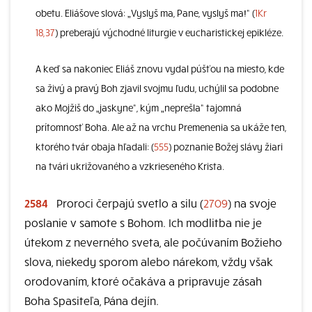
obetu. Eliášove slová: „Vyslyš ma, Pane, vyslyš ma!“ (
1Kr
18,37
) preberajú východné liturgie v eucharistickej epikléze.
A keď sa nakoniec Eliáš znovu vydal púšťou na miesto, kde
sa živý a pravý Boh zjavil svojmu ľudu, uchýlil sa podobne
ako Mojžiš do „jaskyne“, kým „neprešla“ tajomná
prítomnosť Boha. Ale až na vrchu Premenenia sa ukáže ten,
ktorého tvár obaja hľadali: (
555
) poznanie Božej slávy žiari
na tvári ukrižovaného a vzkrieseného Krista.
2584
Proroci čerpajú svetlo a silu (
2709
) na svoje
poslanie v samote s Bohom. Ich modlitba nie je
útekom z neverného sveta, ale počúvaním Božieho
slova, niekedy sporom alebo nárekom, vždy však
orodovaním, ktoré očakáva a pripravuje zásah
Boha Spasiteľa, Pána dejín.