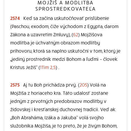
MOJŽIŠ A MODLITBA
SPROSTREDKOVATEĽA
2574
Keď sa začína uskutočňovať prisľúbenie
(Paschou, exodom, čiže východom z Egypta, darom
Zákona a uzavretím Zmluvy), (
62
) Mojžišova
modlitba je úchvatným obrazom modlitby
príhovoru, ktorá sa naplno uskutoční v tom, ktorý je
„jediný prostredník medzi Bohom a ľuďmi – človek
Kristus Ježiš“ (
1Tim 2,5
) .
2575
Aj tu Boh prichádza prvý. (
205
) Volá na
Mojžiša z horiaceho kra. Táto udalosť zostane
jedným z prvotných predobrazov modlitby v
židovskej i kresťanskej duchovnej tradícii. Veď ak
„Boh Abraháma, Izáka a Jakuba“ volá svojho
služobníka Mojžiša, je to preto, že je živým Bohom,