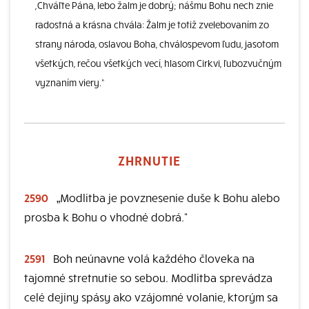
,Chváľte Pána, lebo žalm je dobrý; nášmu Bohu nech znie
radostná a krásna chvála: Žalm je totiž zvelebovaním zo
strany národa, oslavou Boha, chválospevom ľudu, jasotom
všetkých, rečou všetkých vecí, hlasom Cirkvi, ľubozvučným
vyznaním viery.“
ZHRNUTIE
2590
„Modlitba je povznesenie duše k Bohu alebo
prosba k Bohu o vhodné dobrá.“
2591
Boh neúnavne volá každého človeka na
tajomné stretnutie so sebou. Modlitba sprevádza
celé dejiny spásy ako vzájomné volanie, ktorým sa