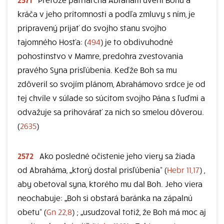
kráča v jeho prítomnosti a podľa zmluvy s ním, je
pripravený prijať do svojho stanu svojho
tajomného Hosťa: (
494
) je to obdivuhodné
pohostinstvo v Mamre, predohra zvestovania
pravého Syna prisľúbenia. Keďže Boh sa mu
zdôveril so svojím plánom, Abrahámovo srdce je od
tej chvíle v súlade so súcitom svojho Pána s ľuďmi a
odvažuje sa prihovárať za nich so smelou dôverou.
(
2635
)
2572
Ako posledné očistenie jeho viery sa žiada
od Abraháma, „ktorý dostal prisľúbenia“ (
Hebr 11,17
) ,
aby obetoval syna, ktorého mu dal Boh. Jeho viera
neochabuje: „Boh si obstará baránka na zápalnú
obetu“ (
Gn 22,8
) ; „usudzoval totiž, že Boh má moc aj