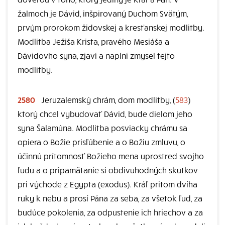
žalmoch je Dávid, inšpirovaný Duchom Svätým,
prvým prorokom židovskej a kresťanskej modlitby.
Modlitba Ježiša Krista, pravého Mesiáša a
Dávidovho syna, zjaví a naplní zmysel tejto
modlitby.
2580
Jeruzalemský chrám, dom modlitby, (
583
)
ktorý chcel vybudovať Dávid, bude dielom jeho
syna Šalamúna. Modlitba posviacky chrámu sa
opiera o Božie prisľúbenie a o Božiu zmluvu, o
účinnú prítomnosť Božieho mena uprostred svojho
ľudu a o pripamätanie si obdivuhodných skutkov
pri východe z Egypta (exodus). Kráľ pritom dvíha
ruky k nebu a prosí Pána za seba, za všetok ľud, za
budúce pokolenia, za odpustenie ich hriechov a za