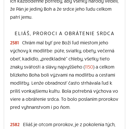
ich každodenné potreby, aby všetky národy vedeli,
že Pán je jediný Boh a že srdce jeho ľudu celkom
patrí jemu.
ELIÁŠ, PROROCI A OBRÁTENIE SRDCA
2581
Chrám mal byť pre Boží ľud miestom jeho
výchovy k modlitbe: púte, sviatky, obety, večerná
obeť, kadidlo, „predkladné“ chleby, všetky tieto
znaky svätosti a slávy najvyššieho (
1150
) a celkom
blízkeho Boha boli výzvami na modlitbu a cestami
modlitby. Lenže obradnosť často strhávala ľud k
príliš vonkajšiemu kultu. Bola potrebná výchova vo
viere a obrátenie srdca. To bolo poslaním prorokov
pred vyhnanstvom i po ňom.
2582
Eliáš je otcom prorokov, je z pokolenia tých,