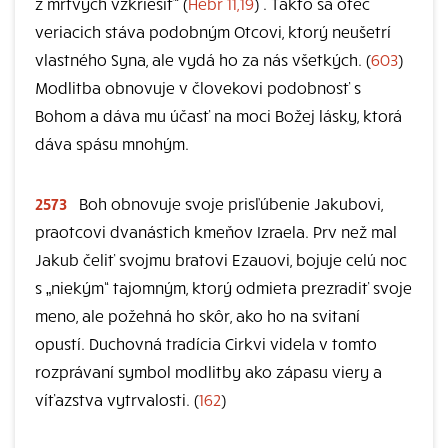
z mŕtvych vzkriesiť“ (
Hebr 11,19
) . Takto sa otec
veriacich stáva podobným Otcovi, ktorý neušetrí
vlastného Syna, ale vydá ho za nás všetkých. (
603
)
Modlitba obnovuje v človekovi podobnosť s
Bohom a dáva mu účasť na moci Božej lásky, ktorá
dáva spásu mnohým.
2573
Boh obnovuje svoje prisľúbenie Jakubovi,
praotcovi dvanástich kmeňov Izraela. Prv než mal
Jakub čeliť svojmu bratovi Ezauovi, bojuje celú noc
s „niekým“ tajomným, ktorý odmieta prezradiť svoje
meno, ale požehná ho skôr, ako ho na svitaní
opustí. Duchovná tradícia Cirkvi videla v tomto
rozprávaní symbol modlitby ako zápasu viery a
víťazstva vytrvalosti. (
162
)