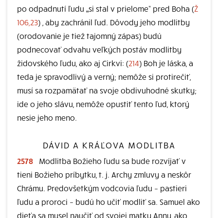
po odpadnutí ľudu „si stal v prielome“ pred Boha (
Ž
106,23
) , aby zachránil ľud. Dôvody jeho modlitby
(orodovanie je tiež tajomný zápas) budú
podnecovať odvahu veľkých postáv modlitby
židovského ľudu, ako aj Cirkvi: (
214
) Boh je láska, a
teda je spravodlivý a verný; nemôže si protirečiť,
musí sa rozpamätať na svoje obdivuhodné skutky;
ide o jeho slávu, nemôže opustiť tento ľud, ktorý
nesie jeho meno.
DÁVID A KRÁĽOVA MODLITBA
2578
Modlitba Božieho ľudu sa bude rozvíjať v
tieni Božieho príbytku, t. j. Archy zmluvy a neskôr
Chrámu. Predovšetkým vodcovia ľudu – pastieri
ľudu a proroci – budú ho učiť modliť sa. Samuel ako
dieťa sa musel naučiť od svojej matky Anny, ako