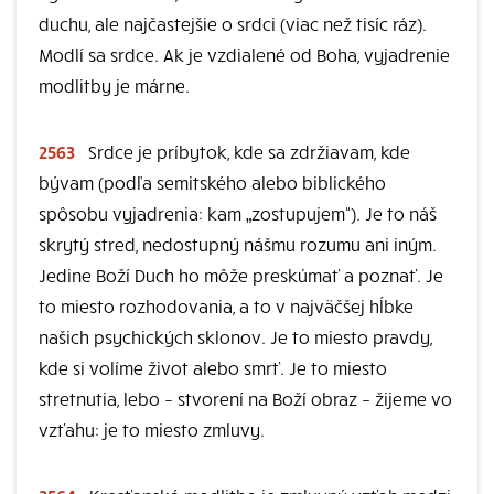
duchu, ale najčastejšie o srdci (viac než tisíc ráz).
Modlí sa srdce. Ak je vzdialené od Boha, vyjadrenie
modlitby je márne.
2563
Srdce je príbytok, kde sa zdržiavam, kde
bývam (podľa semitského alebo biblického
spôsobu vyjadrenia: kam „zostupujem“). Je to náš
skrytý stred, nedostupný nášmu rozumu ani iným.
Jedine Boží Duch ho môže preskúmať a poznať. Je
to miesto rozhodovania, a to v najväčšej hĺbke
našich psychických sklonov. Je to miesto pravdy,
kde si volíme život alebo smrť. Je to miesto
stretnutia, lebo – stvorení na Boží obraz – žijeme vo
vzťahu: je to miesto zmluvy.