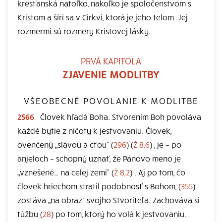
kresťanská natoľko, nakoľko je spoločenstvom s
Kristom a šíri sa v Cirkvi, ktorá je jeho telom. Jej
rozmermi sú rozmery Kristovej lásky.
PRVÁ KAPITOLA
ZJAVENIE MODLITBY
VŠEOBECNÉ POVOLANIE K MODLITBE
2566
Človek hľadá Boha. Stvorením Boh povoláva
každé bytie z ničoty k jestvovaniu. Človek,
ovenčený „slávou a cťou“ (
296
) (
Ž 8,6
) , je – po
anjeloch – schopný uznať, že Pánovo meno je
„vznešené… na celej zemi“ (
Ž 8,2
) . Aj po tom, čo
človek hriechom stratil podobnosť s Bohom, (
355
)
zostáva „na obraz“ svojho Stvoriteľa. Zachováva si
túžbu (
28
) po tom, ktorý ho volá k jestvovaniu.