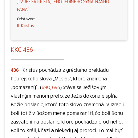
„I V JEŽIŠA KRISTA, JEHO JEDINÉHO SYNA, NÁŠHO
PÁNA“
II. Kristus
KKC 436
436
Kristus pochádza z gréckeho prekladu
hebrejského slova „Mesiáš“, ktoré znamená
„pomazaný“. (
690, 695
) Stáva sa Ježišovým
vlastným menom preto, že Ježiš dokonale spĺňa
Božie poslanie, ktoré toto slovo znamená. V Izraeli
boli totiž v Božom mene pomazaní tí, čo boli Bohu
zasvätení na poslanie, ktoré pochádzalo od neho.
Boli to králi, kňazi a niekedy aj proroci. To mal byť