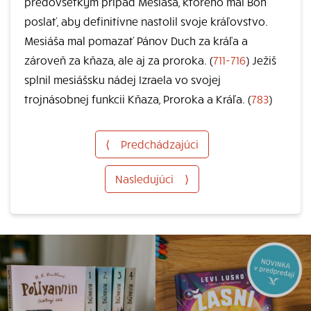
predovšetkým prípad Mesiáša, ktorého mal Boh
poslať, aby definitívne nastolil svoje kráľovstvo.
Mesiáša mal pomazať Pánov Duch za kráľa a
zároveň za kňaza, ale aj za proroka. (
711-716
) Ježiš
splnil mesiášsku nádej Izraela vo svojej
trojnásobnej funkcii Kňaza, Proroka a Kráľa. (
783
)
⟨
Predchádzajúci
Nasledujúci
⟩