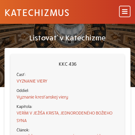
KATECHIZMUS
Listovať v Katechizme
KKC 436
VYZNANIE VIERY
Vyznanie kresťanskej viery
VERÍM V JEŽIŠA KRISTA, JEDNORODENÉHO BOŽIEHO
SYNA