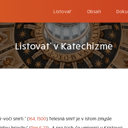
Listovať
Obsah
Doku
Listovať v Katechizme
-voči smrti.“ (
164, 1500
) Telesná smrť je v istom zmysle
zdou hriechu“ (
Rim 6,23
) . A pre tých, čo umierajú v Kristovej