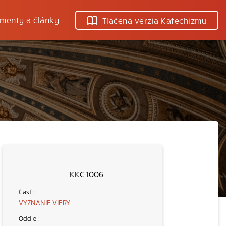
menty a články
Tlačená verzia Katechizmu
KKC 1006
VYZNANIE VIERY