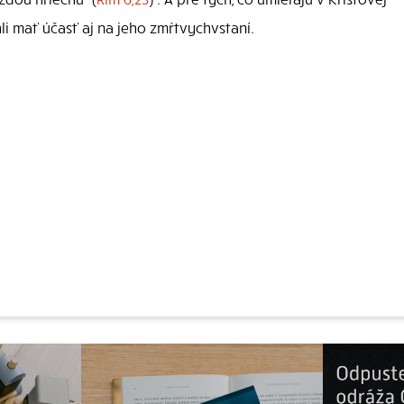
hli mať účasť aj na jeho zmŕtvychvstaní.