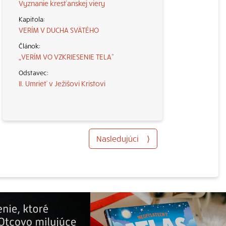
Vyznanie kresťanskej viery
VERÍM V DUCHA SVÄTÉHO
„VERÍM VO VZKRIESENIE TELA“
II. Umrieť v Ježišovi Kristovi
Nasledujúci
⟩