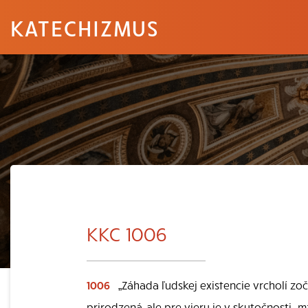
KATECHIZMUS
KKC 1006
1006
„Záhada ľudskej existencie vrcholí zoči
prirodzená, ale pre vieru je v skutočnosti „m