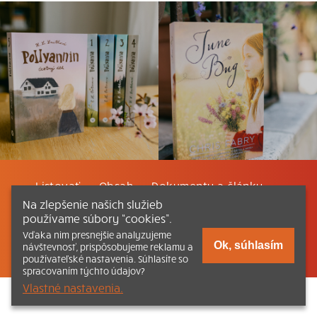
Listovať
Obsah
Dokumenty a články
Na zlepšenie našich služieb
používame súbory “cookies”.
Kontakt
Tlačená verzia Katechizmu
Vďaka nim presnejšie analyzujeme
Ok, súhlasím
návštevnosť, prispôsobujeme reklamu a
© 2026 katechizmus.sk |
Všetky práva vyhradené
| Táto stránka
funguje aj vďaka kresťanskému kníhkupectvu
Kumran.sk
používateľské nastavenia. Súhlasíte so
spracovaním týchto údajov?
Vlastné nastavenia.