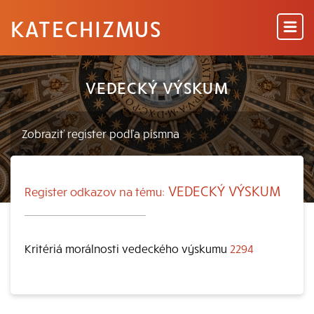
KATECHIZMUS
VEDECKÝ VÝSKUM
VEDECKÝ VÝSKUM
Register odkazov na tému:
Kritériá morálnosti vedeckého výskumu
2294