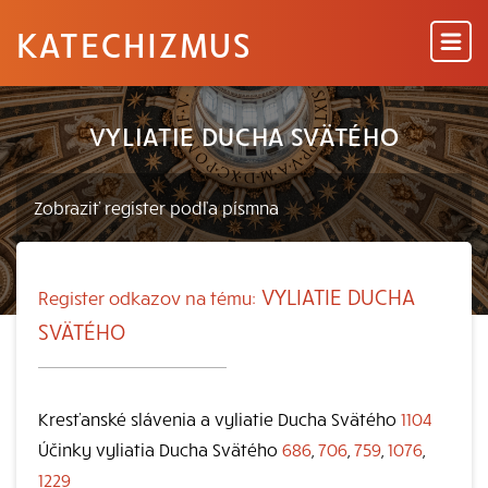
KATECHIZMUS
VYLIATIE DUCHA SVÄTÉHO
VYLIATIE DUCHA
Register odkazov na tému:
SVÄTÉHO
Kresťanské slávenia a vyliatie Ducha Svätého
1104
Účinky vyliatia Ducha Svätého
686
,
706
,
759
,
1076
,
1229