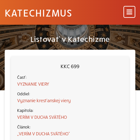
KATECHIZMUS
Listovať v Katechizme
KKC 699
VYZNANIE VIERY
Vyznanie kresťanskej viery
VERÍM V DUCHA SVÄTÉHO
„VERÍM V DUCHA SVÄTÉHO“