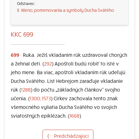
II. Meno, pomenovania a symboly Ducha Svätého
KKC 699
699
Ruka. Ježiš vkladaním rúk uzdravoval chorých
a žehnal deti. (
292
) Apoštoli budú robiť to isté v
jeho mene. Ba viac, apoštoli vkladaním rúk udeľujú
Ducha Svätého. List Hebrejom zaraďuje vkladanie
rúk (
1288
) do počtu „základných článkov“ svojho
učenia. (
1300, 1573
) Cirkev zachovala tento znak
všemocného vyliatia Ducha Svätého vo svojich
sviatostných epiklézach. (
1668
)
⟨
Predchádzajúci