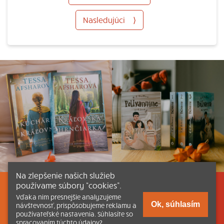
Nasledujúci
⟩
Na zlepšenie našich služieb
používame súbory “cookies”.
Listovať
Obsah
Dokumenty a články
Vďaka nim presnejšie analyzujeme
Ok, súhlasím
návštevnosť, prispôsobujeme reklamu a
používateľské nastavenia. Súhlasíte so
Kontakt
Tlačená verzia Katechizmu
spracovaním týchto údajov?