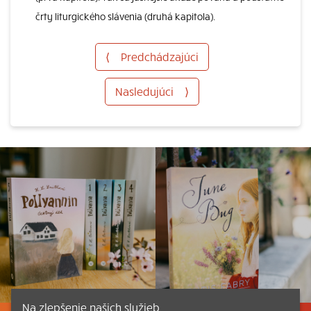
črty liturgického slávenia (druhá kapitola).
⟨
Predchádzajúci
Nasledujúci
⟩
Na zlepšenie našich služieb