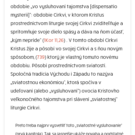
obdobie „vo vysluhovaní tajomstva [dispensatio
mysterii]“: obdobie Cirkvi, v ktorom Kristus
prostredníctvom liturgie svojej Cirkvi zviditeľňuje a
sprítomňuje svoje dielo spásy a dáva na ňom účasť,
„kým nepríde“ (
1Kor 11,26
) . V tomto období Cirkvi
Kristus žije a pôsobí vo svojej Cirkvi a s ňou novým
spôsobom, (
739
) ktorý je vlastný tomuto novému
obdobiu. Pôsobí prostredníctvom sviatostí.
Spoločná tradícia Východu i Západu to nazýva
„sviatostnou ekonómiou“, ktorá spočíva v
udeľovaní (alebo „vysluhovaní“) ovocia Kristovho
veľkonočného tajomstva pri slávení „sviatostnej“
liturgie Cirkvi.
Preto treba najprv vysvetliť toto „sviatostné vysluhovanie“
(prvá kapitola). Tak sa jasnejšie ukáže povaha a podstatné