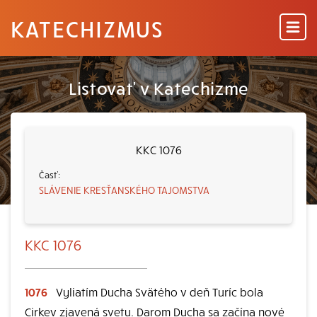
KATECHIZMUS
Listovať v Katechizme
KKC 1076
SLÁVENIE KRESŤANSKÉHO TAJOMSTVA
KKC 1076
1076
Vyliatím Ducha Svätého v deň Turíc bola
Cirkev zjavená svetu. Darom Ducha sa začína nové