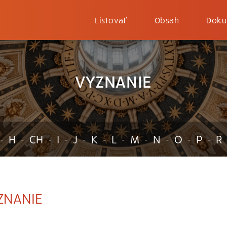
Listovať
Obsah
Doku
VYZNANIE
H
CH
I
J
K
L
M
N
O
P
R
-
-
-
-
-
-
-
-
-
-
-
ZNANIE