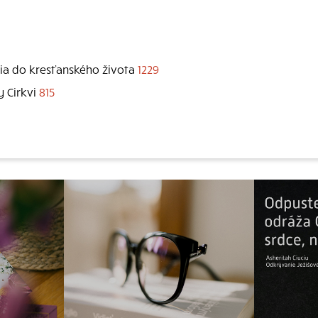
ia do kresťanského života
1229
y Cirkvi
815