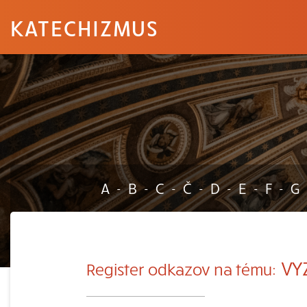
KATECHIZMUS
A
B
C
Č
D
E
F
G
-
-
-
-
-
-
-
VY
Register odkazov na tému: