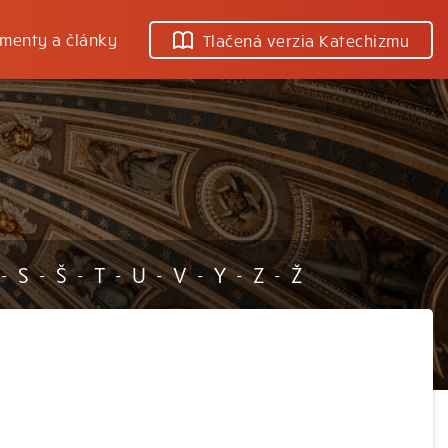
menty a články
Tlačená verzia Katechizmu
S
Š
T
U
V
Y
Z
Ž
-
-
-
-
-
-
-
-