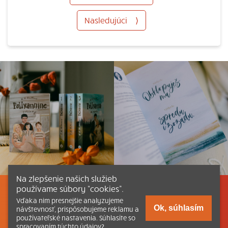
Nasledujúci
⟩
Na zlepšenie našich služieb
používame súbory “cookies”.
Listovať
Obsah
Dokumenty a články
Vďaka nim presnejšie analyzujeme
Ok, súhlasím
návštevnosť, prispôsobujeme reklamu a
používateľské nastavenia. Súhlasíte so
Kontakt
Tlačená verzia Katechizmu
spracovaním týchto údajov?