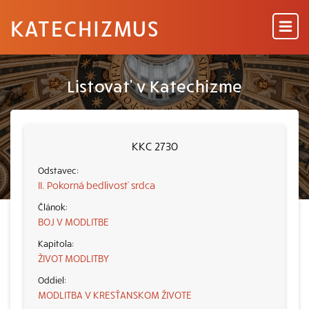
KATECHIZMUS
Listovať v Katechizme
KKC 2730
II. Pokorná bedlivosť srdca
BOJ V MODLITBE
ŽIVOT MODLITBY
MODLITBA V KRESŤANSKOM ŽIVOTE