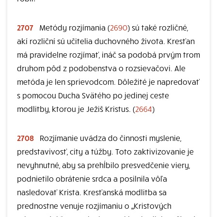
2707
Metódy rozjímania (
2690
) sú také rozličné,
akí rozliční sú učitelia duchovného života. Kresťan
má pravidelne rozjímať, ináč sa podobá prvým trom
druhom pôd z podobenstva o rozsievačovi. Ale
metóda je len sprievodcom. Dôležité je napredovať
s pomocou Ducha Svätého po jedinej ceste
modlitby, ktorou je Ježiš Kristus. (
2664
)
2708
Rozjímanie uvádza do činnosti myslenie,
predstavivosť, city a túžby. Toto zaktivizovanie je
nevyhnutné, aby sa prehĺbilo presvedčenie viery,
podnietilo obrátenie srdca a posilnila vôľa
nasledovať Krista. Kresťanská modlitba sa
prednostne venuje rozjímaniu o „Kristových