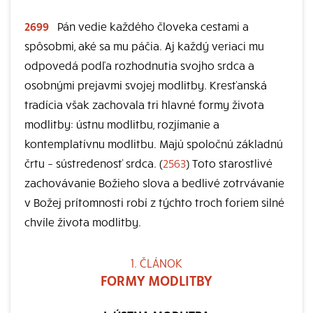
2699
Pán vedie každého človeka cestami a
spôsobmi, aké sa mu páčia. Aj každý veriaci mu
odpovedá podľa rozhodnutia svojho srdca a
osobnými prejavmi svojej modlitby. Kresťanská
tradícia však zachovala tri hlavné formy života
modlitby: ústnu modlitbu, rozjímanie a
kontemplatívnu modlitbu. Majú spoločnú základnú
črtu – sústredenosť srdca. (
2563
) Toto starostlivé
zachovávanie Božieho slova a bedlivé zotrvávanie
v Božej prítomnosti robí z týchto troch foriem silné
chvíle života modlitby.
1. ČLÁNOK
FORMY MODLITBY