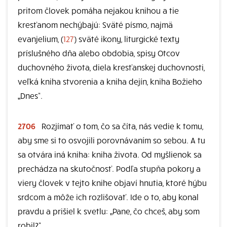
pritom človek pomáha nejakou knihou a tie
kresťanom nechýbajú: Sväté písmo, najmä
evanjelium, (
127
) sväté ikony, liturgické texty
príslušného dňa alebo obdobia, spisy Otcov
duchovného života, diela kresťanskej duchovnosti,
veľká kniha stvorenia a kniha dejín, kniha Božieho
„Dnes“.
2706
Rozjímať o tom, čo sa číta, nás vedie k tomu,
aby sme si to osvojili porovnávaním so sebou. A tu
sa otvára iná kniha: kniha života. Od myšlienok sa
prechádza na skutočnosť. Podľa stupňa pokory a
viery človek v tejto knihe objaví hnutia, ktoré hýbu
srdcom a môže ich rozlišovať. Ide o to, aby konal
pravdu a prišiel k svetlu: „Pane, čo chceš, aby som
robil?“