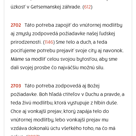
úzkosť v Getsemanskej záhrade. (
612
)
2702
Táto potreba zapojiť do vnútornej modlitby
aj zmysly zodpovedá požiadavke našej ľudskej
prirodzenosti. (
1146
) Sme telo a duch, a teda
pociťujeme potrebu prejaviť svoje city aj navonok.
Máme sa modliť celou svojou bytosťou, aby sme
dali svojej prosbe čo najväčšiu možnú silu.
2703
Táto potreba zodpovedá aj Božej
požiadavke. Boh hľadá ctiteľov v Duchu a pravde, a
teda živú modlitbu, ktorá vystupuje z hlbín duše.
Chce aj vonkajší prejav, ktorý zapája telo do
vnútornej modlitby, lebo vonkajší prejav mu
vzdáva dokonalú úctu všetkého toho, na čo má