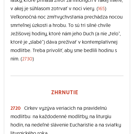
v akej je súhlasom zotrvať v noci viery. (
165
)
Veľkonočná noc zmŕtvychvstania prechádza nocou
smrteľnej úzkosti a hrobu. To sú tri silné chvíle
Ježišovej hodiny, ktoré nám jeho Duch (a nie „telo“,
ktoré je „slabé“) dáva prežívať v kontemplatívnej
modlitbe. Treba privoliť, aby sme bedlili hodinu s
ním. (
2730
)
ZHRNUTIE
2720
Cirkev vyzýva veriacich na pravidelnú
modlitbu: na každodenné modlitby, na liturgiu
hodín, na nedeľné slávenie Eucharistie a na sviatky
liturgického roka.