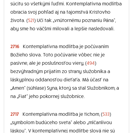
súcitu so všetkými ľuďmi. Kontemplatívna modlitba
obracia svoj pohľad aj na tajomstvá Kristovho
života. (
521
) Učí tak „vnútornému poznaniu Pána“,
aby sme ho väčšmi milovali a lepšie nasledovali.
2716
Kontemplatívna modlitba je počúvaním
Božieho slova. Toto počúvanie vôbec nie je
pasívne, ale je poslušnosťou viery, (
494
)
bezvýhradným prijatím zo strany služobníka a
láskyplnou oddanosťou dieťaťa. Má účasť na
„Amen“ (súhlase) Syna, ktorý sa stal Služobníkom, a
na „Fiat“ jeho pokornej služobnice.
2717
Kontemplatívna modlitba je tichom, (
533
)
„symbolom budúceho sveta“ alebo „mlčanlivou
láskou“. V kontemplatívnej modlitbe slová nie sú