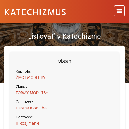
KATECHIZMUS
Listovať v Katechizme
Obsah
ŽIVOT MODLITBY
FORMY MODLITBY
I. Ústna modlitba
II. Rozjímanie