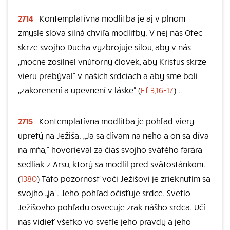
2714
Kontemplatívna modlitba je aj v plnom
zmysle slova silná chvíľa modlitby. V nej nás Otec
skrze svojho Ducha vyzbrojuje silou, aby v nás
„mocne zosilnel vnútorný človek, aby Kristus skrze
vieru prebýval“ v našich srdciach a aby sme boli
„zakorenení a upevnení v láske“ (
Ef 3,16-17
) .
2715
Kontemplatívna modlitba je pohľad viery
upretý na Ježiša. „Ja sa dívam na neho a on sa díva
na mňa,“ hovorieval za čias svojho svätého farára
sedliak z Arsu, ktorý sa modlil pred svätostánkom.
(
1380
) Táto pozornosť voči Ježišovi je zrieknutím sa
svojho „ja“. Jeho pohľad očisťuje srdce. Svetlo
Ježišovho pohľadu osvecuje zrak nášho srdca. Učí
nás vidieť všetko vo svetle jeho pravdy a jeho