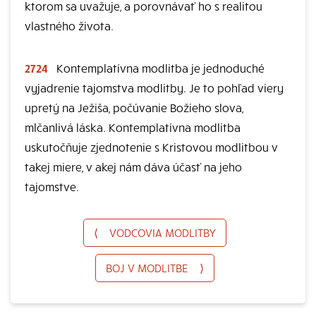
ktorom sa uvažuje, a porovnávať ho s realitou
vlastného života.
2724
Kontemplatívna modlitba je jednoduché
vyjadrenie tajomstva modlitby. Je to pohľad viery
upretý na Ježiša, počúvanie Božieho slova,
mlčanlivá láska. Kontemplatívna modlitba
uskutočňuje zjednotenie s Kristovou modlitbou v
takej miere, v akej nám dáva účasť na jeho
tajomstve.
⟨
VODCOVIA MODLITBY
BOJ V MODLITBE
⟩