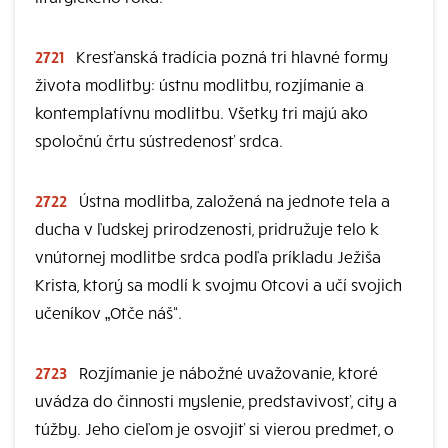
2721
Kresťanská tradícia pozná tri hlavné formy
života modlitby: ústnu modlitbu, rozjímanie a
kontemplatívnu modlitbu. Všetky tri majú ako
spoločnú črtu sústredenosť srdca.
2722
Ústna modlitba, založená na jednote tela a
ducha v ľudskej prirodzenosti, pridružuje telo k
vnútornej modlitbe srdca podľa príkladu Ježiša
Krista, ktorý sa modlí k svojmu Otcovi a učí svojich
učeníkov „Otče náš“.
2723
Rozjímanie je nábožné uvažovanie, ktoré
uvádza do činnosti myslenie, predstavivosť, city a
túžby. Jeho cieľom je osvojiť si vierou predmet, o