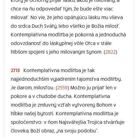
chce na ňu odpovedať tým, že bude ešte viac
milovať. No vie, že jeho opätujúcu lásku mu vlieva
do srdca Duch Svätý, lebo všetko je Božia milosť.
Kontemplatívna modlitba je pokorná a jednoduchá
odovzdanosť do láskyplnej vôle Otca v stále
hlbšom spojení s jeho milovaným Synom. (
2822
)
2713
Kontemplatívna modlitba je tak
najjednoduchším vyjadrením tajomstva modlitby.
Je darom, milosťou. (
2559
) Možno ju prijať len v
pokore a v chudobe ducha. Kontemplatívna
modlitba je zmluvný vzťah vytvorený Bohom v
hĺbke našej bytosti. Kontemplatívna modlitba je
spoločenstvo: v ňom Najsvätejšia Trojica stvárňuje
človeka, Boží obraz, „na svoju podobu“.