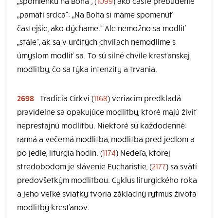
„spomienku na Boha“, (
1099
) ako časté prebudenie
„pamäti srdca“: „Na Boha si máme spomenúť
častejšie, ako dýchame.“ Ale nemožno sa modliť
„stále“, ak sa v určitých chvíľach nemodlíme s
úmyslom modliť sa. To sú silné chvíle kresťanskej
modlitby, čo sa týka intenzity a trvania.
2698
Tradícia Cirkvi (
1168
) veriacim predkladá
pravidelne sa opakujúce modlitby, ktoré majú živiť
neprestajnú modlitbu. Niektoré sú každodenné:
ranná a večerná modlitba, modlitba pred jedlom a
po jedle, liturgia hodín. (
1174
) Nedeľa, ktorej
stredobodom je slávenie Eucharistie, (
2177
) sa svätí
predovšetkým modlitbou. Cyklus liturgického roka
a jeho veľké sviatky tvoria základný rytmus života
modlitby kresťanov.