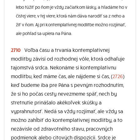
lebo túžiť po ňom je vždy začiatkom lásky, a hľadáme ho v
čistej viere, v tej viere, ktorá nám dáva narodiť sa z neho a
žiť v ňom. Aj pri kontemplatívnej modlitbe možno rozjímať,
ale pohľad sa upiera na Pána.
2710
Voľba času a trvania kontemplatívnej
modlitby závisí od rozhodnej vôle, ktorá odhaľuje
tajomstvá srdca. Nekonáme si kontemplatívnu
modlitbu, keď máme čas, ale nájdeme si čas, (
2726
)
keď budeme iba pre Pána s pevným rozhodnutím,
že si ho počas cesty nevezmeme späť, nech by
stretnutie prinášalo akékoľvek skúšky a
vyprahnutosť. Nedá sa vždy rozjímať, ale vždy sa
možno zahĺbiť do kontemplatívnej modlitby, a to
nezávisle od zdravotného stavu, pracovných
podmienok alebo citových dispozícií. Srdce je