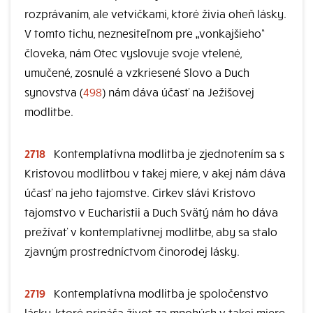
rozprávaním, ale vetvičkami, ktoré živia oheň lásky.
V tomto tichu, neznesiteľnom pre „vonkajšieho“
človeka, nám Otec vyslovuje svoje vtelené,
umučené, zosnulé a vzkriesené Slovo a Duch
synovstva (
498
) nám dáva účasť na Ježišovej
modlitbe.
2718
Kontemplatívna modlitba je zjednotením sa s
Kristovou modlitbou v takej miere, v akej nám dáva
účasť na jeho tajomstve. Cirkev slávi Kristovo
tajomstvo v Eucharistii a Duch Svätý nám ho dáva
prežívať v kontemplatívnej modlitbe, aby sa stalo
zjavným prostredníctvom činorodej lásky.
2719
Kontemplatívna modlitba je spoločenstvo
lásky, ktoré prináša život za mnohých v takej miere,