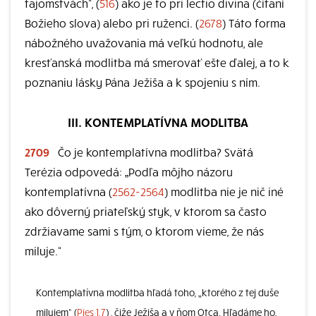
tajomstvách“, (
516
) ako je to pri lectio divina (čítaní
Božieho slova) alebo pri ruženci. (
2678
) Táto forma
nábožného uvažovania má veľkú hodnotu, ale
kresťanská modlitba má smerovať ešte ďalej, a to k
poznaniu lásky Pána Ježiša a k spojeniu s ním.
III. KONTEMPLATÍVNA MODLITBA
2709
Čo je kontemplatívna modlitba? Svätá
Terézia odpovedá: „Podľa môjho názoru
kontemplatívna (
2562-2564
) modlitba nie je nič iné
ako dôverný priateľský styk, v ktorom sa často
zdržiavame sami s tým, o ktorom vieme, že nás
miluje.“
Kontemplatívna modlitba hľadá toho, „ktorého z tej duše
milujem“ (
Pies 1,7
) , čiže Ježiša a v ňom Otca. Hľadáme ho,