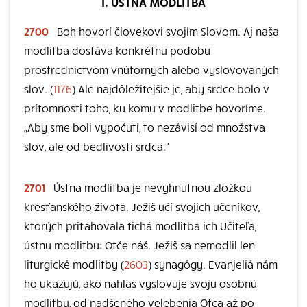
I. ÚSTNA MODLITBA
2700
Boh hovorí človekovi svojím Slovom. Aj naša
modlitba dostáva konkrétnu podobu
prostredníctvom vnútorných alebo vyslovovaných
slov. (
1176
) Ale najdôležitejšie je, aby srdce bolo v
prítomnosti toho, ku komu v modlitbe hovoríme.
„Aby sme boli vypočutí, to nezávisí od množstva
slov, ale od bedlivosti srdca.“
2701
Ústna modlitba je nevyhnutnou zložkou
kresťanského života. Ježiš učí svojich učeníkov,
ktorých priťahovala tichá modlitba ich Učiteľa,
ústnu modlitbu: Otče náš. Ježiš sa nemodlil len
liturgické modlitby (
2603
) synagógy. Evanjeliá nám
ho ukazujú, ako nahlas vyslovuje svoju osobnú
modlitbu, od nadšeného velebenia Otca až po