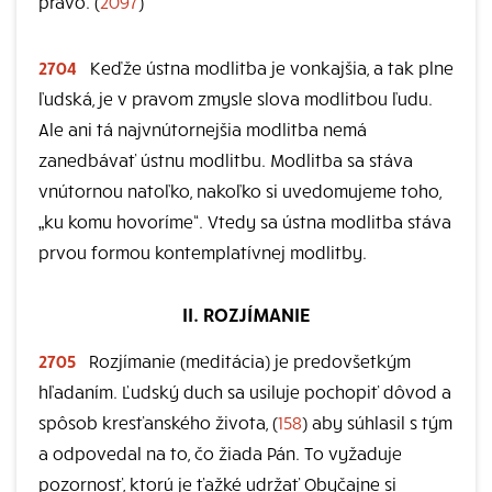
právo. (
2097
)
2704
Keďže ústna modlitba je vonkajšia, a tak plne
ľudská, je v pravom zmysle slova modlitbou ľudu.
Ale ani tá najvnútornejšia modlitba nemá
zanedbávať ústnu modlitbu. Modlitba sa stáva
vnútornou natoľko, nakoľko si uvedomujeme toho,
„ku komu hovoríme“. Vtedy sa ústna modlitba stáva
prvou formou kontemplatívnej modlitby.
II. ROZJÍMANIE
2705
Rozjímanie (meditácia) je predovšetkým
hľadaním. Ľudský duch sa usiluje pochopiť dôvod a
spôsob kresťanského života, (
158
) aby súhlasil s tým
a odpovedal na to, čo žiada Pán. To vyžaduje
pozornosť, ktorú je ťažké udržať Obyčajne si