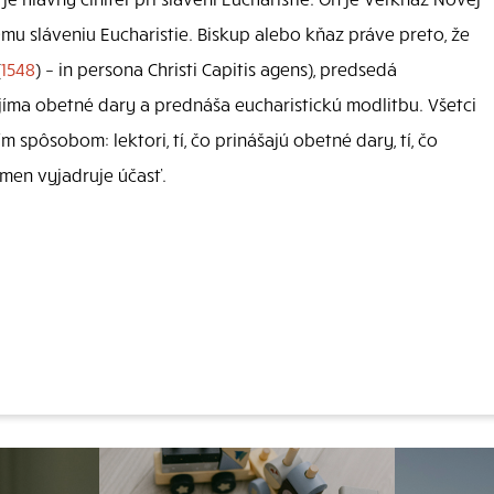
u sláveniu Eucharistie. Biskup alebo kňaz práve preto, že
(
1548
) – in persona Christi Capitis agens), predsedá
jíma obetné dary a prednáša eucharistickú modlitbu. Všetci
m spôsobom: lektori, tí, čo prinášajú obetné dary, tí, čo
Amen vyjadruje účasť.