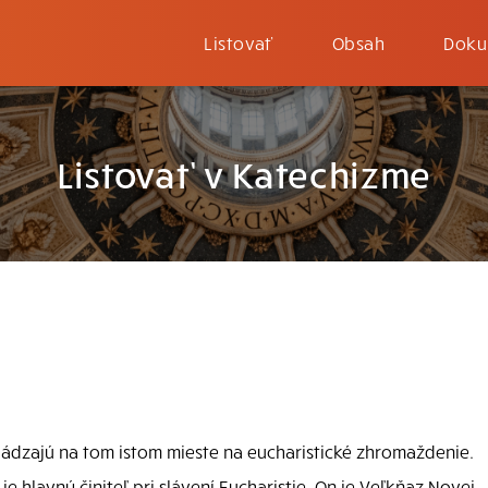
Listovať
Obsah
Doku
Listovať v Katechizme
hádzajú na tom istom mieste na eucharistické zhromaždenie.
ý je hlavný činiteľ pri slávení Eucharistie. On je Veľkňaz Novej