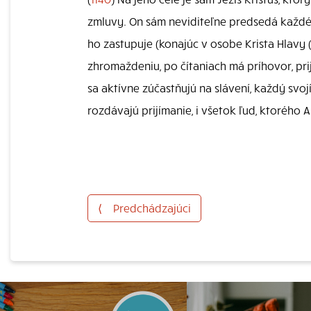
zmluvy. On sám neviditeľne predsedá každém
ho zastupuje (konajúc v osobe Krista Hlavy 
zhromaždeniu, po čítaniach má príhovor, pri
sa aktívne zúčastňujú na slávení, každý svojí
rozdávajú prijímanie, i všetok ľud, ktorého 
⟨
Predchádzajúci