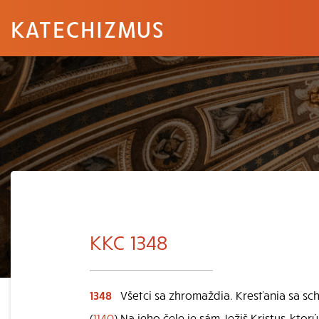
KATECHIZMUS
KKC 1348
1348
Všetci sa zhromaždia. Kresťania sa sc
(
1140
) Na jeho čele je sám Ježiš Kristus, ktor