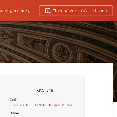
menty a články
Tlačená verzia Katechizmu
KKC 1348
SLÁVENIE KRESŤANSKÉHO TAJOMSTVA