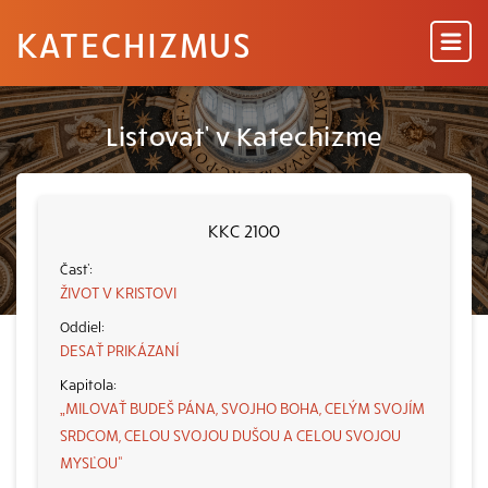
KATECHIZMUS
Listovať v Katechizme
KKC 2100
ŽIVOT V KRISTOVI
DESAŤ PRIKÁZANÍ
„MILOVAŤ BUDEŠ PÁNA, SVOJHO BOHA, CELÝM SVOJÍM
SRDCOM, CELOU SVOJOU DUŠOU A CELOU SVOJOU
MYSĽOU“