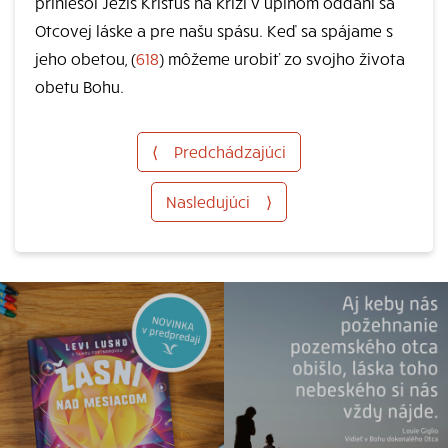
priniesol Ježiš Kristus na kríži v úplnom oddaní sa
Otcovej láske a pre našu spásu. Keď sa spájame s
jeho obetou, (
618
) môžeme urobiť zo svojho života
obetu Bohu.
⟨
Predchádzajúci
Nasledujúci
⟩