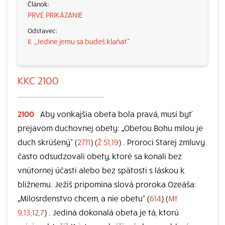
PRVÉ PRIKÁZANIE
II. „Jedine jemu sa budeš klaňať“
KKC 2100
2100
Aby vonkajšia obeta bola pravá, musí byť
prejavom duchovnej obety: „Obetou Bohu milou je
duch skrúšený“ (
2711
) (
Ž 51,19
) . Proroci Starej zmluvy
často odsudzovali obety, ktoré sa konali bez
vnútornej účasti alebo bez spätosti s láskou k
blížnemu. Ježiš pripomína slová proroka Ozeáša:
„Milosrdenstvo chcem, a nie obetu“ (
614
) (
Mt
9,13;12,7
) . Jediná dokonalá obeta je tá, ktorú