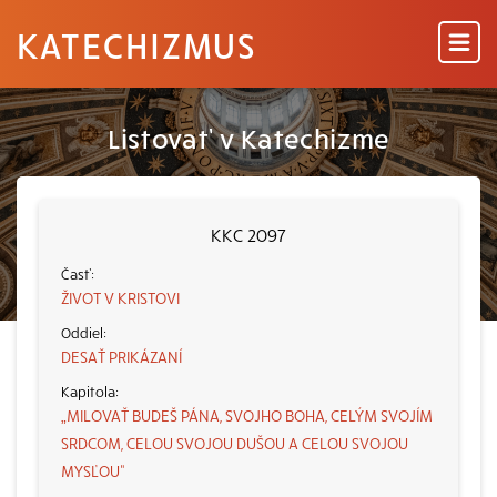
KATECHIZMUS
Listovať v Katechizme
KKC 2097
ŽIVOT V KRISTOVI
DESAŤ PRIKÁZANÍ
„MILOVAŤ BUDEŠ PÁNA, SVOJHO BOHA, CELÝM SVOJÍM
SRDCOM, CELOU SVOJOU DUŠOU A CELOU SVOJOU
MYSĽOU“