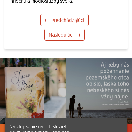
hriechu a modloslužby sveta.
⟨
Predchádzajúci
Nasledujúci
⟩
Na zlepšenie našich služieb