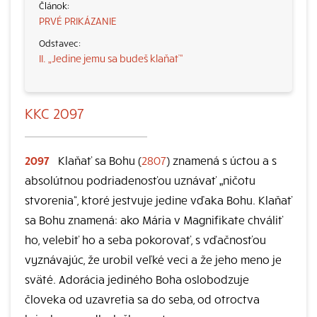
PRVÉ PRIKÁZANIE
II. „Jedine jemu sa budeš klaňať“
KKC 2097
2097
Klaňať sa Bohu (
2807
) znamená s úctou a s
absolútnou podriadenosťou uznávať „ničotu
stvorenia“, ktoré jestvuje jedine vďaka Bohu. Klaňať
sa Bohu znamená: ako Mária v Magnifikate chváliť
ho, velebiť ho a seba pokorovať, s vďačnosťou
vyznávajúc, že urobil veľké veci a že jeho meno je
sväté. Adorácia jediného Boha oslobodzuje
človeka od uzavretia sa do seba, od otroctva