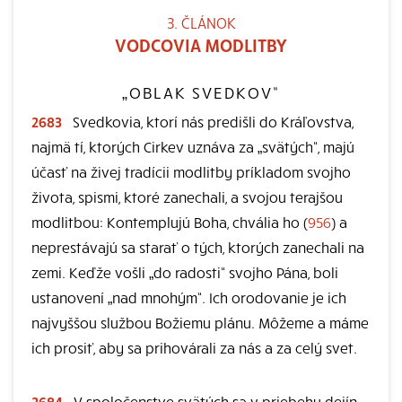
3. ČLÁNOK
VODCOVIA MODLITBY
„OBLAK SVEDKOV“
2683
Svedkovia, ktorí nás predišli do Kráľovstva,
najmä tí, ktorých Cirkev uznáva za „svätých“, majú
účasť na živej tradícii modlitby príkladom svojho
života, spismi, ktoré zanechali, a svojou terajšou
modlitbou: Kontemplujú Boha, chvália ho (
956
) a
neprestávajú sa starať o tých, ktorých zanechali na
zemi. Keďže vošli „do radosti“ svojho Pána, boli
ustanovení „nad mnohým“. Ich orodovanie je ich
najvyššou službou Božiemu plánu. Môžeme a máme
ich prosiť, aby sa prihovárali za nás a za celý svet.
2684
V spoločenstve svätých sa v priebehu dejín