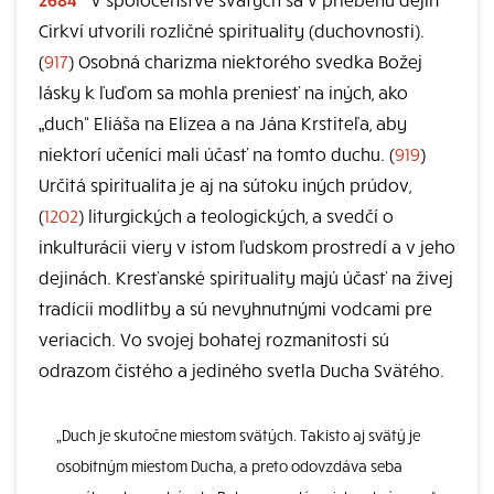
Cirkví utvorili rozličné spirituality (duchovnosti).
(
917
) Osobná charizma niektorého svedka Božej
lásky k ľuďom sa mohla preniesť na iných, ako
„duch“ Eliáša na Elizea a na Jána Krstiteľa, aby
niektorí učeníci mali účasť na tomto duchu. (
919
)
Určitá spiritualita je aj na sútoku iných prúdov,
(
1202
) liturgických a teologických, a svedčí o
inkulturácii viery v istom ľudskom prostredí a v jeho
dejinách. Kresťanské spirituality majú účasť na živej
tradícii modlitby a sú nevyhnutnými vodcami pre
veriacich. Vo svojej bohatej rozmanitosti sú
odrazom čistého a jediného svetla Ducha Svätého.
„Duch je skutočne miestom svätých. Takisto aj svätý je
osobitným miestom Ducha, a preto odovzdáva seba