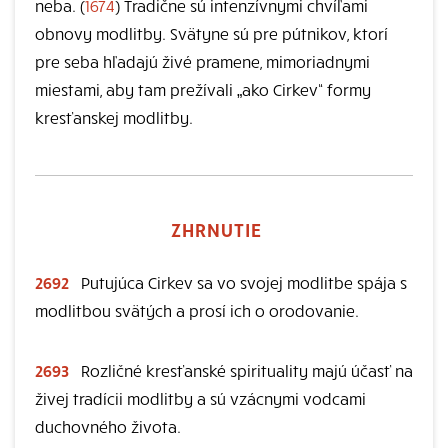
neba. (
1674
) Tradične sú intenzívnymi chvíľami
obnovy modlitby. Svätyne sú pre pútnikov, ktorí
pre seba hľadajú živé pramene, mimoriadnymi
miestami, aby tam prežívali „ako Cirkev“ formy
kresťanskej modlitby.
ZHRNUTIE
2692
Putujúca Cirkev sa vo svojej modlitbe spája s
modlitbou svätých a prosí ich o orodovanie.
2693
Rozličné kresťanské spirituality majú účasť na
živej tradícii modlitby a sú vzácnymi vodcami
duchovného života.