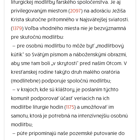
liturgickej modlitby farského spoločenstva. Je aj
privilegovaným miestom (
2097
) na adoráciu Ježiša
Krista skutočne prítomného v Najsvätejšej sviatosti.
(
1379
) Voľba vhodného miesta nie je bezvýznamná
pre skutočnú modlitbu:
—
pre osobnú modlitbu to môže byť „modlitbový
kútik“ so Svätým písmom a náboženskými obrazmi,
aby sme tam boli „v skrytosti“ pred naším Otcom. V
kresťanskej rodine takýto druh malého oratória
(modlitebne) podporuje spoločnú modlitbu;
—
v krajoch, kde sú kláštory, je poslaním týchto
komunít podporovať účasť veriacich na ich
modlitbe liturgie hodín (
1175
) a umožňovať im
samotu, ktorá je potrebná na intenzívnejšiu osobnú
modlitbu;
—
púte pripomínajú naše pozemské putovanie do