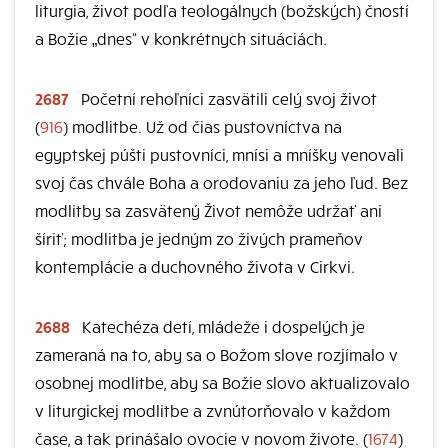
liturgia, život podľa teologálnych (božských) čností
a Božie „dnes“ v konkrétnych situáciách.
2687
Početní rehoľníci zasvätili celý svoj život
(
916
) modlitbe. Už od čias pustovníctva na
egyptskej púšti pustovníci, mnísi a mníšky venovali
svoj čas chvále Boha a orodovaniu za jeho ľud. Bez
modlitby sa zasvätený Život nemôže udržať ani
šíriť; modlitba je jedným zo živých prameňov
kontemplácie a duchovného života v Cirkvi.
2688
Katechéza detí, mládeže i dospelých je
zameraná na to, aby sa o Božom slove rozjímalo v
osobnej modlitbe, aby sa Božie slovo aktualizovalo
v liturgickej modlitbe a zvnútorňovalo v každom
čase, a tak prinášalo ovocie v novom živote. (
1674
)