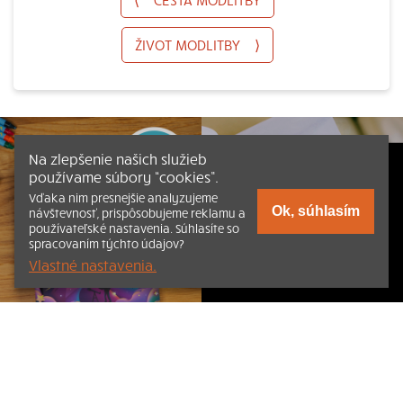
ŽIVOT MODLITBY
⟩
Na zlepšenie našich služieb
používame súbory “cookies”.
Vďaka nim presnejšie analyzujeme
Ok, súhlasím
návštevnosť, prispôsobujeme reklamu a
používateľské nastavenia. Súhlasíte so
spracovaním týchto údajov?
Vlastné nastavenia.
Listovať
Obsah
Dokumenty a články
Kontakt
Tlačená verzia Katechizmu