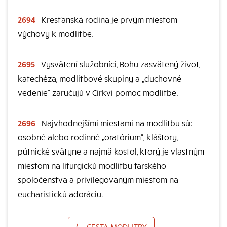
2694
Kresťanská rodina je prvým miestom
výchovy k modlitbe.
2695
Vysvätení služobníci, Bohu zasvätený život,
katechéza, modlitbové skupiny a „duchovné
vedenie“ zaručujú v Cirkvi pomoc modlitbe.
2696
Najvhodnejšími miestami na modlitbu sú:
osobné alebo rodinné „oratórium“, kláštory,
pútnické svätyne a najmä kostol, ktorý je vlastným
miestom na liturgickú modlitbu farského
spoločenstva a privilegovaným miestom na
eucharistickú adoráciu.
⟨
CESTA MODLITBY