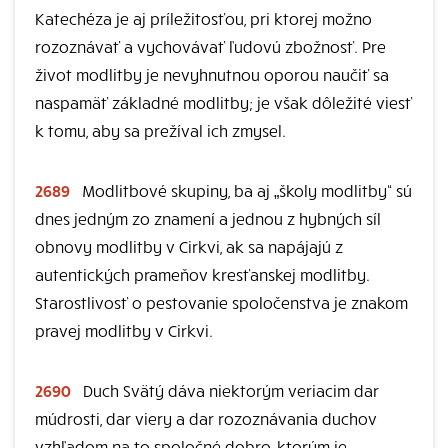
Katechéza je aj príležitosťou, pri ktorej možno
rozoznávať a vychovávať ľudovú zbožnosť. Pre
život modlitby je nevyhnutnou oporou naučiť sa
naspamäť základné modlitby; je však dôležité viesť
k tomu, aby sa prežíval ich zmysel.
2689
Modlitbové skupiny, ba aj „školy modlitby“ sú
dnes jedným zo znamení a jednou z hybných síl
obnovy modlitby v Cirkvi, ak sa napájajú z
autentických prameňov kresťanskej modlitby.
Starostlivosť o pestovanie spoločenstva je znakom
pravej modlitby v Cirkvi.
2690
Duch Svätý dáva niektorým veriacim dar
múdrosti, dar viery a dar rozoznávania duchov
vzhľadom na to spoločné dobro, ktorým je