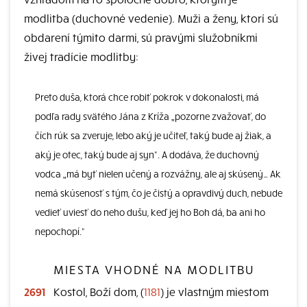
modlitba (duchovné vedenie). Muži a ženy, ktorí sú
obdarení týmito darmi, sú pravými služobníkmi
živej tradície modlitby:
Preto duša, ktorá chce robiť pokrok v dokonalosti, má
podľa rady svätého Jána z Kríža „pozorne zvažovať, do
čích rúk sa zveruje, lebo aký je učiteľ, taký bude aj žiak, a
aký je otec, taký bude aj syn“. A dodáva, že duchovný
vodca „má byť nielen učený a rozvážny, ale aj skúsený… Ak
nemá skúsenosť s tým, čo je čistý a opravdivý duch, nebude
vedieť uviesť do neho dušu, keď jej ho Boh dá, ba ani ho
nepochopí.“
MIESTA VHODNÉ NA MODLITBU
2691
Kostol, Boží dom, (
1181
) je vlastným miestom