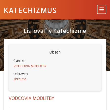
KATECHIZMUS
Listovať v Katechizme
Obsah
VODCOVIA MODLITBY
Zhrnutie
VODCOVIA MODLITBY