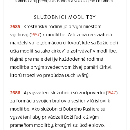
samého, aby prebýval s Bohom, a volá sa jeho chrámom.“
SLUŽOBNÍCI MODLITBY
2685
Kresťanská rodina je prvým miestom
výchovy (
1657
) k modlitbe. Založená na sviatosti
manželstva je „domácou cirkvou“, kde sa Božie deti
učia modliť sa „ako cirkev“ a zotrvávať v modlitbe.
Najmä pre malé deti je každodenná rodinná
modlitba prvým svedectvom živej pamäti Cirkvi,
ktorú trpezlivo prebúdza Duch Svätý.
2686
Aj vysvätení služobníci sú zodpovední (
1547
)
za formáciu svojich bratov a sestier v Kristovi k
modlitbe. Ako služobníci Dobrého Pastiera sú
vysvätení, aby privádzali Boží ľud k živým
prameňom modlitby, ktorými sú: Božie slovo,