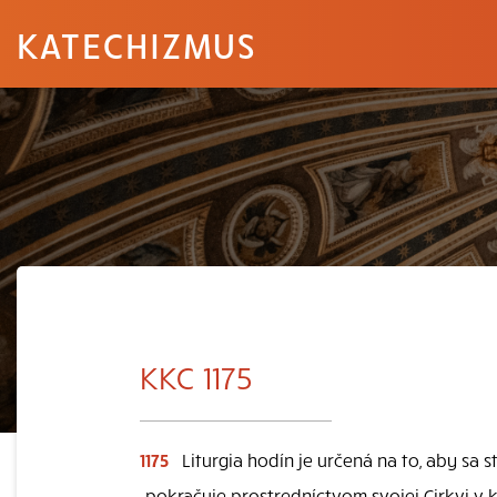
KATECHIZMUS
KKC 1175
1175
Liturgia hodín je určená na to, aby sa 
„pokračuje prostredníctvom svojej Cirkvi v 