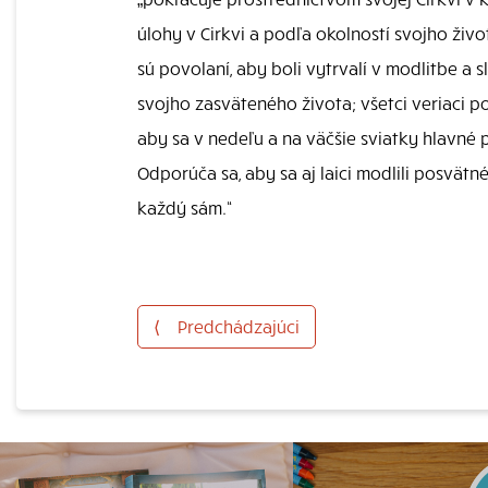
úlohy v Cirkvi a podľa okolností svojho život
sú povolaní, aby boli vytrvalí v modlitbe a 
svojho zasväteného života; všetci veriaci po
aby sa v nedeľu a na väčšie sviatky hlavné 
Odporúča sa, aby sa aj laici modlili posvätné
každý sám.“
⟨
Predchádzajúci