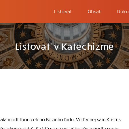
Listovať
Obsah
Doku
Listovať v Katechizme
stala modlitbou celého Božieho ľudu. Veď v nej sám Kristus
kňazskom úrade“. Každý sa na nej zúčastňuje podľa svojej