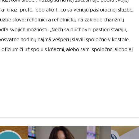
a: kňazi preto, lebo ako tí, čo sa venujú pastoračnej službe,
službe slova; rehoľníci a rehoľníčky na základe charizmy
dľa svojich možností: „Nech sa duchovní pastieri starajú,
posvätné hodiny najmä vešpery slávili spoločne v kostole.
 ofícium či už spolu s kňazmi, alebo sami spoločne, alebo aj