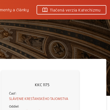
menty a články
Tlačená verzia Katechizmu
KKC 1175
SLÁVENIE KRESŤANSKÉHO TAJOMSTVA