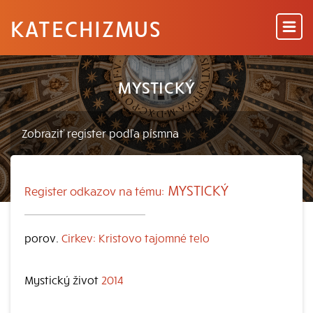
KATECHIZMUS
MYSTICKÝ
MYSTICKÝ
Register odkazov na tému:
porov.
Cirkev: Kristovo tajomné telo
Mystický život
2014