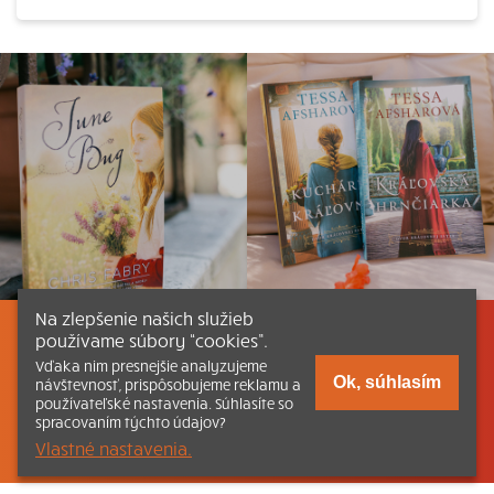
Na zlepšenie našich služieb
používame súbory “cookies”.
Listovať
Obsah
Dokumenty a články
Vďaka nim presnejšie analyzujeme
Ok, súhlasím
návštevnosť, prispôsobujeme reklamu a
Kontakt
Tlačená verzia Katechizmu
používateľské nastavenia. Súhlasíte so
spracovaním týchto údajov?
© 2026 katechizmus.sk |
Všetky práva vyhradené
| Táto stránka
Vlastné nastavenia.
funguje aj vďaka kresťanskému kníhkupectvu
Kumran.sk