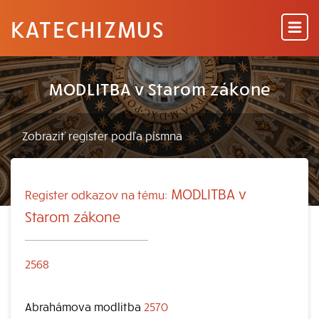
KATECHIZMUS
MODLITBA v Starom zákone
MODLITBA v
Register odkazov na tému:
Starom zákone
2568
Abrahámova modlitba
2570