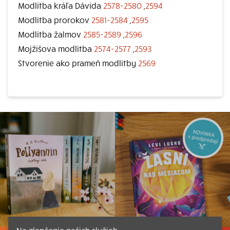
Modlitba kráľa Dávida
2578-2580
,
2594
Modlitba prorokov
2581-2584
,
2595
Modlitba žalmov
2585-2589
,
2596
Mojžišova modlitba
2574-2577
,
2593
Stvorenie ako prameň modlitby
2569