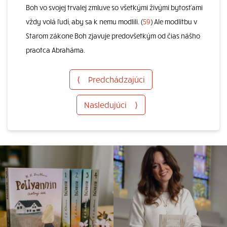
Boh vo svojej trvalej zmluve so všetkými živými bytosťami
vždy volá ľudí, aby sa k nemu modlili. (
59
) Ale modlitbu v
Starom zákone Boh zjavuje predovšetkým od čias nášho
praotca Abraháma.
⟨
Predchádzajúci
Nasledujúci
⟩