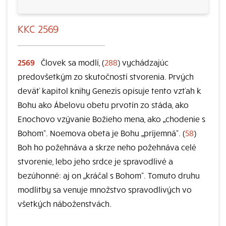
KKC 2569
2569
Človek sa modlí, (
288
) vychádzajúc
predovšetkým zo skutočností stvorenia. Prvých
deväť kapitol knihy Genezis opisuje tento vzťah k
Bohu ako Ábelovu obetu prvotín zo stáda, ako
Enochovo vzývanie Božieho mena, ako „chodenie s
Bohom“. Noemova obeta je Bohu „príjemná“. (
58
)
Boh ho požehnáva a skrze neho požehnáva celé
stvorenie, lebo jeho srdce je spravodlivé a
bezúhonné: aj on „kráčal s Bohom“. Tomuto druhu
modlitby sa venuje množstvo spravodlivých vo
všetkých náboženstvách.