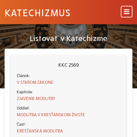
KATECHIZMUS
Listovať v Katechizme
KKC 2569
V STAROM ZÁKONE
ZJAVENIE MODLITBY
MODLITBA V KRESŤANSKOM ŽIVOTE
KRESŤANSKÁ MODLITBA