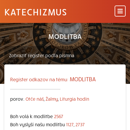
KATECHIZMUS
MODLITBA
MODLITBA
Register odkazov na tému:
porov.
Otče náš
,
Žalmy
,
Liturgia hodín
Boh volá k modlitbe
2567
Boh vyslyší našu modlitbu
1127
,
2737