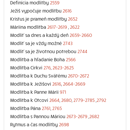
Definícia modlitby
2559
Ježiš vypočuje modlitbu
2616
Kristus je prameň modlitby
2652
Máriina modlitba
2617-2619
,
2622
Modliť sa dnes a každý deň
2659-2660
Modliť sa je vždy možné
2743
Modliť sa je životnou potrebou
2744
Modlitba a hľadanie Boha
2566
Modlitba Cirkvi
276
,
2623-2625
Modlitba k Duchu Svätému
2670-2672
Modlitba k Ježišovi
2616
,
2664-2669
Modlitba k Panne Márii
971
Modlitba k Otcovi
2664
,
2680
,
2779-2785
,
2792
Modlitba Pána
2761
,
2765
Modlitba s Pannou Máriou
2673-2679
,
2682
Rytmus a čas modlitby
2698