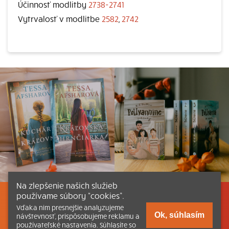
Účinnosť modlitby
2738-2741
Vytrvalosť v modlitbe
2582
,
2742
Na zlepšenie našich služieb
používame súbory “cookies”.
Listovať
Obsah
Dokumenty a články
Vďaka nim presnejšie analyzujeme
Ok, súhlasím
návštevnosť, prispôsobujeme reklamu a
používateľské nastavenia. Súhlasíte so
Kontakt
Tlačená verzia Katechizmu