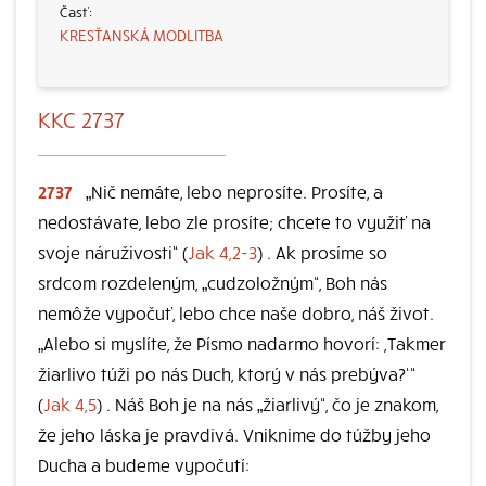
KRESŤANSKÁ MODLITBA
KKC 2737
2737
„Nič nemáte, lebo neprosíte. Prosíte, a
nedostávate, lebo zle prosíte; chcete to využiť na
svoje náruživosti“ (
Jak 4,2-3
) . Ak prosíme so
srdcom rozdeleným, „cudzoložným“, Boh nás
nemôže vypočuť, lebo chce naše dobro, náš život.
„Alebo si myslíte, že Písmo nadarmo hovorí: ,Takmer
žiarlivo túži po nás Duch, ktorý v nás prebýva?‘“
(
Jak 4,5
) . Náš Boh je na nás „žiarlivý“, čo je znakom,
že jeho láska je pravdivá. Vniknime do túžby jeho
Ducha a budeme vypočutí: