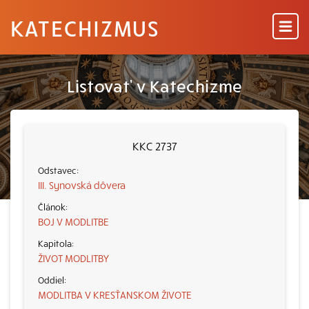
KATECHIZMUS
Listovať v Katechizme
KKC 2737
III. Synovská dôvera
BOJ V MODLITBE
ŽIVOT MODLITBY
MODLITBA V KRESŤANSKOM ŽIVOTE