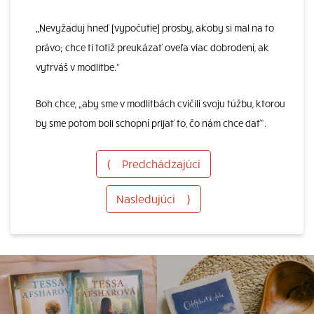
„Nevyžaduj hneď [vypočutie] prosby, akoby si mal na to
právo; chce ti totiž preukázať oveľa viac dobrodení, ak
vytrváš v modlitbe.“
Boh chce, „aby sme v modlitbách cvičili svoju túžbu, ktorou
by sme potom boli schopní prijať to, čo nám chce dať“.
⟨
Predchádzajúci
Nasledujúci
⟩