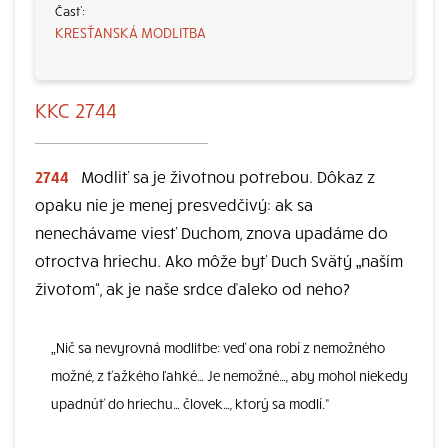
KRESŤANSKÁ MODLITBA
KKC 2744
2744
Modliť sa je životnou potrebou. Dôkaz z
opaku nie je menej presvedčivý: ak sa
nenechávame viesť Duchom, znova upadáme do
otroctva hriechu. Ako môže byť Duch Svätý „naším
životom“, ak je naše srdce ďaleko od neho?
„Nič sa nevyrovná modlitbe: veď ona robí z nemožného
možné, z ťažkého ľahké… Je nemožné…, aby mohol niekedy
upadnúť do hriechu… človek…, ktorý sa modlí.“