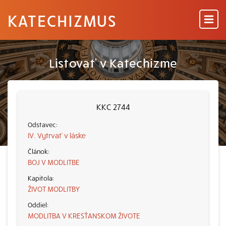
KATECHIZMUS
Listovať v Katechizme
KKC 2744
IV. Vytrvať v láske
BOJ V MODLITBE
ŽIVOT MODLITBY
MODLITBA V KRESŤANSKOM ŽIVOTE