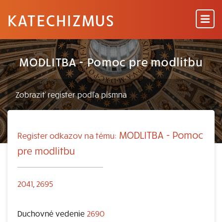
KATECHIZMUS
MODLITBA - Pomoc pre modlitbu
MODLITBA - Pomoc
Register odkazov na tému:
pre modlitbu
2041
,
2695
Duchovné vedenie
2690