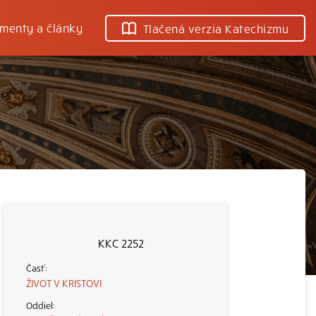
menty a články
Tlačená verzia Katechizmu
KKC 2252
ŽIVOT V KRISTOVI