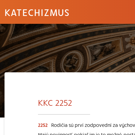
KATECHIZMUS
KKC 2252
2252
Rodičia sú prví zodpovední za výchovu
Majú povinnosť, pokiaľ im je to možné, post