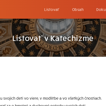
Listovať
Obsah
Doku
Listovať v Katechizme
 svojich detí vo viere, v modlitbe a vo všetkých čnostiach.
arať sa o hmotné a duchovné potreby svojich detí.