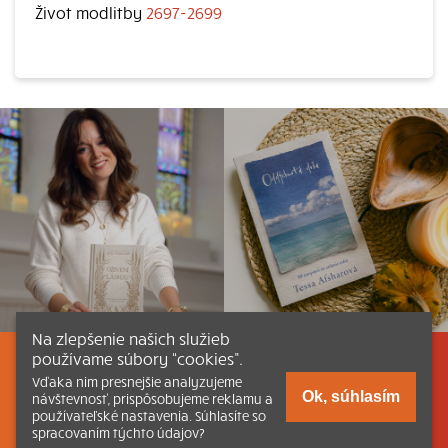
Život modlitby
2697-2699
Na zlepšenie našich služieb
používame súbory “cookies”.
Listovať
Obsah
Dokumenty a články
Vďaka nim presnejšie analyzujeme
Ok, súhlasím
návštevnosť, prispôsobujeme reklamu a
používateľské nastavenia. Súhlasíte so
Kontakt
Tlačená verzia Katechizmu
spracovaním týchto údajov?