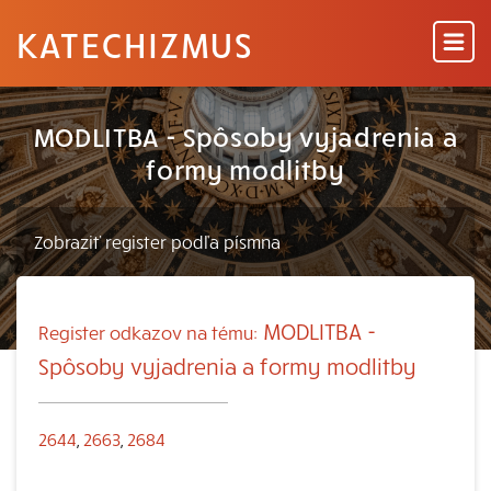
KATECHIZMUS
MODLITBA - Spôsoby vyjadrenia a
formy modlitby
MODLITBA -
Register odkazov na tému:
Spôsoby vyjadrenia a formy modlitby
2644
,
2663
,
2684