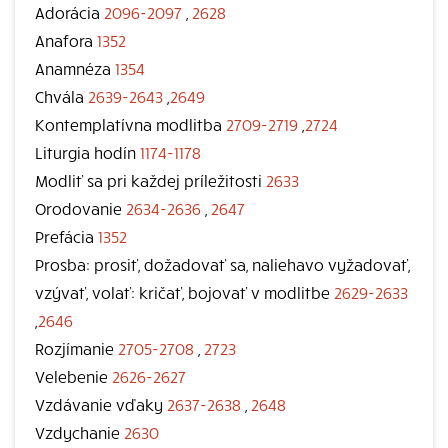
Adorácia
2096-2097
,
2628
Anafora
1352
Anamnéza
1354
Chvála
2639-2643
,
2649
Kontemplatívna modlitba
2709-2719
,
2724
Liturgia hodín
1174-1178
Modliť sa pri každej príležitosti
2633
Orodovanie
2634-2636
,
2647
Prefácia
1352
Prosba: prosiť, dožadovať sa, naliehavo vyžadovať,
vzývať, volať: kričať, bojovať v modlitbe
2629-2633
,
2646
Rozjímanie
2705-2708
,
2723
Velebenie
2626-2627
Vzdávanie vďaky
2637-2638
,
2648
Vzdychanie
2630