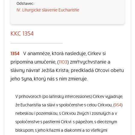
IV. Liturgické slávenie Eucharistie
KKC 1354
1354
V anamnéze, ktorá nasleduje, Cirkev si
pripomína umučenie, (
1103
) zmŕtvychvstanie a
slávny návrat Ježiša Krista; predkladá Otcovi obetu
jeho Syna, ktorý nás s ním zmieruje.
V prihovoroch (po latinsky intercessiones) Cirkev vyjadruje,
že Eucharistia sa slávi v spoločenstve s celou Cirkvou, (
954
)
nebeskou i pozemskou, s Cirkvou živých i zosnulých a v
spoločenstve s pastiermi Cirkvi: s pápežom, s diecéznym
biskupom, s jeho kňazmi a diakonmi a so všetkými