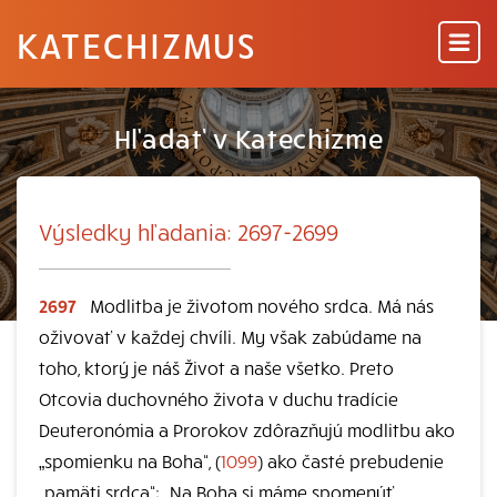
KATECHIZMUS
Hľadať v Katechizme
Výsledky hľadania: 2697-2699
2697
Modlitba je životom nového srdca. Má nás
oživovať v každej chvíli. My však zabúdame na
toho, ktorý je náš Život a naše všetko. Preto
Otcovia duchovného života v duchu tradície
Deuteronómia a Prorokov zdôrazňujú modlitbu ako
„spomienku na Boha“, (
1099
) ako časté prebudenie
„pamäti srdca“: „Na Boha si máme spomenúť