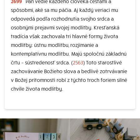
2699
Pán vedie každého človeka cestami a
spôsobmi, aké sa mu páčia. Aj každý veriaci mu
odpovedá podľa rozhodnutia svojho srdca a
osobnými prejavmi svojej modlitby. Kresťanská
tradícia však zachovala tri hlavné formy života
modlitby: ústnu modlitbu, rozjímanie a
kontemplatívnu modlitbu. Majú spoločnú základnú
črtu – sústredenosť srdca. (
2563
) Toto starostlivé
zachovávanie Božieho slova a bedlivé zotrvávanie
v Božej prítomnosti robí z týchto troch foriem silné
chvíle života modlitby.