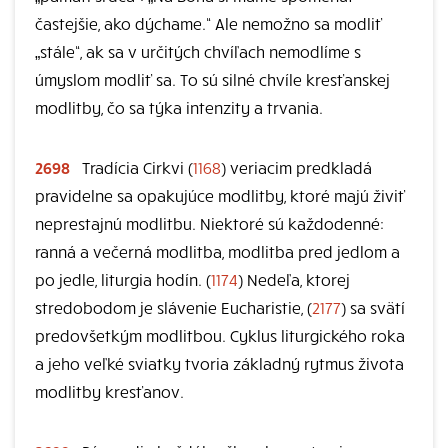
častejšie, ako dýchame.“ Ale nemožno sa modliť
„stále“, ak sa v určitých chvíľach nemodlíme s
úmyslom modliť sa. To sú silné chvíle kresťanskej
modlitby, čo sa týka intenzity a trvania.
2698
Tradícia Cirkvi (
1168
) veriacim predkladá
pravidelne sa opakujúce modlitby, ktoré majú živiť
neprestajnú modlitbu. Niektoré sú každodenné:
ranná a večerná modlitba, modlitba pred jedlom a
po jedle, liturgia hodín. (
1174
) Nedeľa, ktorej
stredobodom je slávenie Eucharistie, (
2177
) sa svätí
predovšetkým modlitbou. Cyklus liturgického roka
a jeho veľké sviatky tvoria základný rytmus života
modlitby kresťanov.