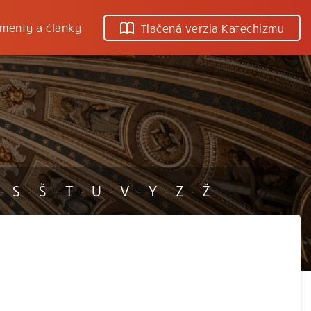
menty a články
Tlačená verzia Katechizmu
S
Š
T
U
V
Y
Z
Ž
-
-
-
-
-
-
-
-