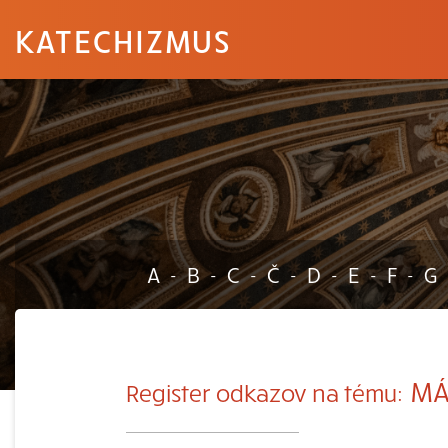
KATECHIZMUS
A
B
C
Č
D
E
F
G
-
-
-
-
-
-
-
MÁR
Register odkazov na tému: