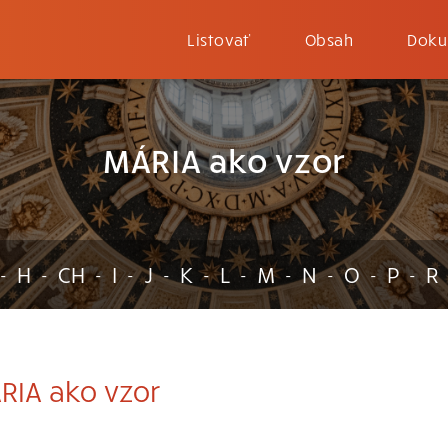
Listovať
Obsah
Doku
MÁRIA ako vzor
H
CH
I
J
K
L
M
N
O
P
R
-
-
-
-
-
-
-
-
-
-
-
IA ako vzor