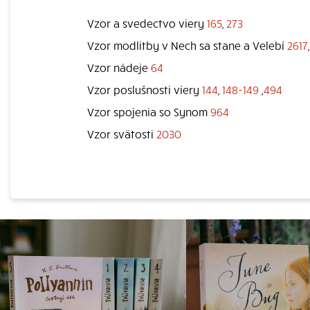
Vzor a svedectvo viery
165
,
273
Vzor modlitby v Nech sa stane a Velebí
2617
Vzor nádeje
64
Vzor poslušnosti viery
144
,
148-149
,
494
Vzor spojenia so Synom
964
Vzor svätosti
2030