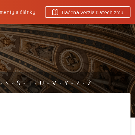
menty a články
Tlačená verzia Katechizmu
S
Š
T
U
V
Y
Z
Ž
-
-
-
-
-
-
-
-