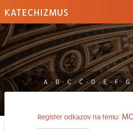
KATECHIZMUS
A
B
C
Č
D
E
F
G
-
-
-
-
-
-
-
MO
Register odkazov na tému: