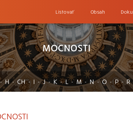
Listovať
Obsah
Doku
MOCNOSTI
H
CH
I
J
K
L
M
N
O
P
R
-
-
-
-
-
-
-
-
-
-
-
CNOSTI