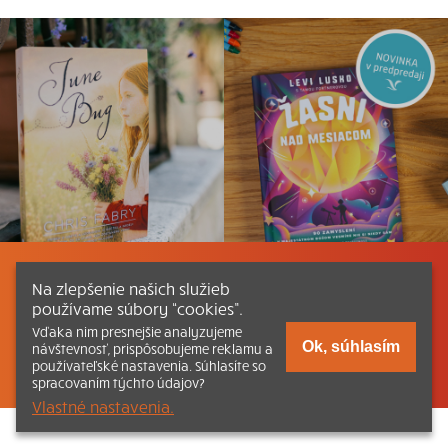
Listovať
Obsah
Dokumenty a články
Na zlepšenie našich služieb
používame súbory “cookies”.
Kontakt
Tlačená verzia Katechizmu
Vďaka nim presnejšie analyzujeme
Ok, súhlasím
návštevnosť, prispôsobujeme reklamu a
© 2026 katechizmus.sk |
Všetky práva vyhradené
| Táto stránka
používateľské nastavenia. Súhlasíte so
funguje aj vďaka kresťanskému kníhkupectvu
Kumran.sk
spracovaním týchto údajov?
Vlastné nastavenia.