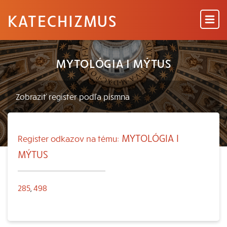
KATECHIZMUS
MYTOLÓGIA I MÝTUS
MYTOLÓGIA I
Register odkazov na tému:
MÝTUS
285
,
498