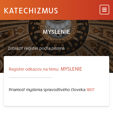
KATECHIZMUS
MYSLENIE
MYSLENIE
Register odkazov na tému:
Priamosť myslenia spravodlivého človeka
1807