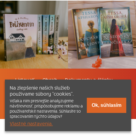
Listovať
Obsah
Dokumenty a články
Na zlepšenie našich služieb
používame súbory “cookies”.
Kontakt
Tlačená verzia Katechizmu
Vďaka nim presnejšie analyzujeme
Ok, súhlasím
návštevnosť, prispôsobujeme reklamu a
© 2026 katechizmus.sk |
Všetky práva vyhradené
| Táto stránka
funguje aj vďaka kresťanskému kníhkupectvu
Kumran.sk
používateľské nastavenia. Súhlasíte so
spracovaním týchto údajov?
Vlastné nastavenia.