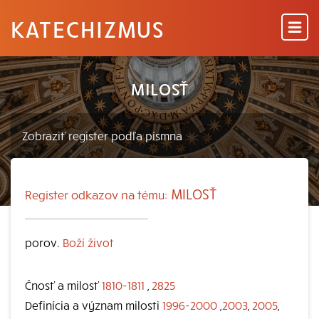
KATECHIZMUS
MILOSŤ
MILOSŤ
Register odkazov na tému:
porov.
Boží život
Čnosť a milosť
1810-1811
,
2825
Definícia a význam milosti
1996-2000
,
2003
,
2005
,