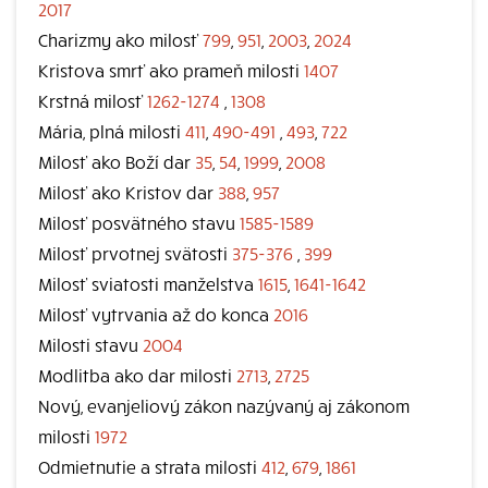
2017
Charizmy ako milosť
799
,
951
,
2003
,
2024
Kristova smrť ako prameň milosti
1407
Krstná milosť
1262-1274
,
1308
Mária, plná milosti
411
,
490-491
,
493
,
722
Milosť ako Boží dar
35
,
54
,
1999
,
2008
Milosť ako Kristov dar
388
,
957
Milosť posvätného stavu
1585-1589
Milosť prvotnej svätosti
375-376
,
399
Milosť sviatosti manželstva
1615
,
1641-1642
Milosť vytrvania až do konca
2016
Milosti stavu
2004
Modlitba ako dar milosti
2713
,
2725
Nový, evanjeliový zákon nazývaný aj zákonom
milosti
1972
Odmietnutie a strata milosti
412
,
679
,
1861