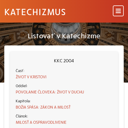
KATECHIZMUS
Listovať v Katechizme
KKC 2004
ŽIVOT V KRISTOVI
POVOLANIE ČLOVEKA: ŽIVOT V DUCHU
BOŽIA SPÁSA: ZÁKON A MILOSŤ
MILOSŤ A OSPRAVODLIVENIE