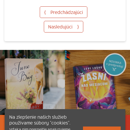
⟨
Predchádzajúci
Nasledujúci
⟩
Na zlepšenie našich služieb
používame súbory “cookies”.
Listovať
Obsah
Dokumenty a články
Vďaka nim presnejšie analyzujeme