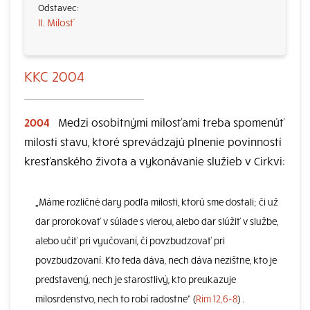
II. Milosť
KKC 2004
2004
Medzi osobitnými milosťami treba spomenúť
milosti stavu, ktoré sprevádzajú plnenie povinností
kresťanského života a vykonávanie služieb v Cirkvi:
„Máme rozličné dary podľa milosti, ktorú sme dostali; či už
dar prorokovať v súlade s vierou, alebo dar slúžiť v službe,
alebo učiť pri vyučovaní, či povzbudzovať pri
povzbudzovaní. Kto teda dáva, nech dáva nezištne, kto je
predstavený, nech je starostlivý, kto preukazuje
milosrdenstvo, nech to robí radostne“ (
Rim 12,6-8
) .