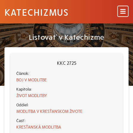
KATECHIZMUS
Listovať v Katechizme
KKC 2725
BOJ V MODLITBE
ŽIVOT MODLITBY
MODLITBA V KRESŤANSKOM ŽIVOTE
KRESŤANSKÁ MODLITBA