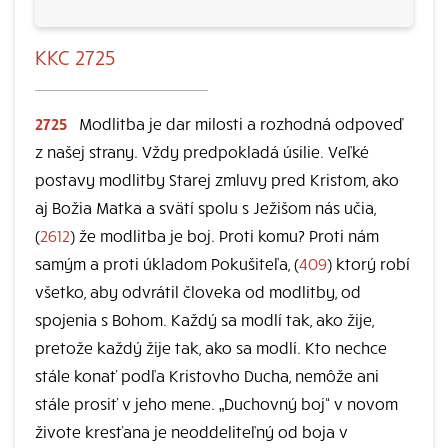
KKC 2725
2725
Modlitba je dar milosti a rozhodná odpoveď
z našej strany. Vždy predpokladá úsilie. Veľké
postavy modlitby Starej zmluvy pred Kristom, ako
aj Božia Matka a svätí spolu s Ježišom nás učia,
(
2612
) že modlitba je boj. Proti komu? Proti nám
samým a proti úkladom Pokušiteľa, (
409
) ktorý robí
všetko, aby odvrátil človeka od modlitby, od
spojenia s Bohom. Každý sa modlí tak, ako žije,
pretože každý žije tak, ako sa modlí. Kto nechce
stále konať podľa Kristovho Ducha, nemôže ani
stále prosiť v jeho mene. „Duchovný boj“ v novom
živote kresťana je neoddeliteľný od boja v