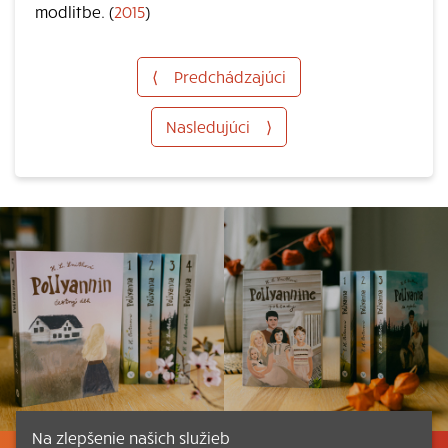
modlitbe. (
2015
)
⟨
Predchádzajúci
Nasledujúci
⟩
Na zlepšenie našich služieb