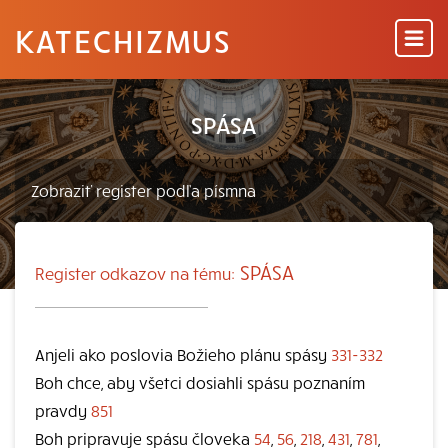
KATECHIZMUS
SPÁSA
SPÁSA
Register odkazov na tému:
Anjeli ako poslovia Božieho plánu spásy
331-332
Boh chce, aby všetci dosiahli spásu poznaním
pravdy
851
Boh pripravuje spásu človeka
54
,
56
,
218
,
431
,
781
,