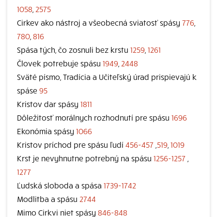
1058
,
2575
Cirkev ako nástroj a všeobecná sviatosť spásy
776
,
780
,
816
Spása tých, čo zosnuli bez krstu
1259
,
1261
Človek potrebuje spásu
1949
,
2448
Sväté písmo, Tradícia a Učiteľský úrad prispievajú k
spáse
95
Kristov dar spásy
1811
Dôležitosť morálnych rozhodnutí pre spásu
1696
Ekonómia spásy
1066
Kristov príchod pre spásu ľudí
456-457
,
519
,
1019
Krst je nevyhnutne potrebný na spásu
1256-1257
,
1277
Ľudská sloboda a spása
1739-1742
Modlitba a spásu
2744
Mimo Cirkvi niet spásy
846-848