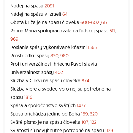
Nádej na spásu
2091
Nádej na spásu v Izraeli
64
Obeta kríža je na spásu človeka
600-602
,
617
Panna Mária spolupracovala na ľudskej spáse
511
,
969
Poslanie spásy vykonávané kňazmi
1565
Prostriedky spásy
830
,
980
Proti univerzálnosti hriechu Pavol stavia
univerzálnosť spásy
402
Služba v Cirkvi na spásu človeka
874
Služba viere a svedectvo o nej sú potrebné na
spásu
1816
Spása a spoločenstvo svätých
1477
Spása prichádza jedine od Boha
169
,
620
Sväté písmo je na spásu človeka
107
,
122
Sviatosti sú nevyhnutne potrebné na spásu
1129