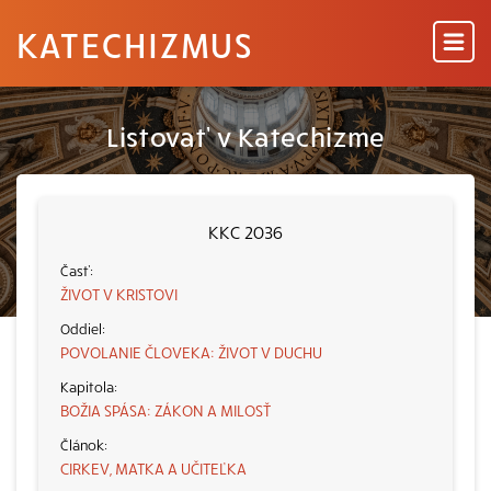
KATECHIZMUS
Listovať v Katechizme
KKC 2036
ŽIVOT V KRISTOVI
POVOLANIE ČLOVEKA: ŽIVOT V DUCHU
BOŽIA SPÁSA: ZÁKON A MILOSŤ
CIRKEV, MATKA A UČITEĽKA