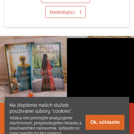
Nasledujúci
⟩
Na zlepšenie našich služieb
používame súbory “cookies”.
Listovať
Obsah
Dokumenty a články
Vďaka nim presnejšie analyzujeme
Ok, súhlasím
návštevnosť, prispôsobujeme reklamu a
používateľské nastavenia. Súhlasíte so
Kontakt
Tlačená verzia Katechizmu
spracovaním týchto údajov?