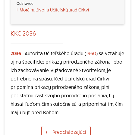
I. Morálny život a Učiteľský úrad Cirkvi
KKC 2036
2036
Autorita Učiteľského úradu (
1960
) sa vzťahuje
aj na špecifické príkazy prirodzeného zákona, lebo
ich zachovávanie, vyžadované Stvoriteľom, je
potrebné na spásu. Keď Učiteľský úrad Cirkvi
pripomína príkazy prirodzeného zákona, plní
podstatnú časť svojho prorockého poslania, t. j.
hlásať ľuďom, čím skutočne sú, a pripomínať im, čím
majú byť pred Bohom.
⟨
Predchádzajúci