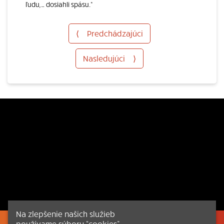
ľudu,… dosiahli spásu.“
⟨
Predchádzajúci
Nasledujúci
⟩
Na zlepšenie našich služieb
používame súbory “cookies”.