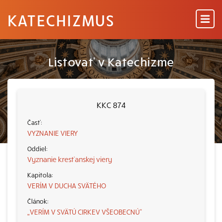
KATECHIZMUS
Listovať v Katechizme
KKC 874
VYZNANIE VIERY
Vyznanie kresťanskej viery
VERÍM V DUCHA SVÄTÉHO
„VERÍM V SVÄTÚ CIRKEV VŠEOBECNÚ“