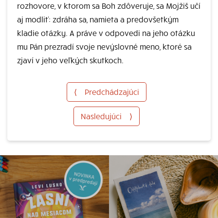
rozhovore, v ktorom sa Boh zdôveruje, sa Mojžiš učí
aj modliť: zdráha sa, namieta a predovšetkým
kladie otázky. A práve v odpovedi na jeho otázku
mu Pán prezradí svoje nevýslovné meno, ktoré sa
zjaví v jeho veľkých skutkoch.
⟨
Predchádzajúci
Nasledujúci
⟩