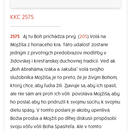
KKC 2575
2575
Aj tu Boh prichádza prvý. (
205
) Volá na
Mojžiša z horiaceho kra. Táto udalosť zostane
jedným z prvotných predobrazov modlitby v
židovskej i kresťanskej duchovnej tradícii. Veď ak
„Boh Abraháma, Izáka a Jakuba“ volá svojho
služobníka Mojžiša, je to preto, že je živým Bohom,
ktorý chce, aby ľudia žili. Zjavuje sa, aby ich spasil,
ale nie sám ani proti ich vôli: povoláva Mojžiša, aby
ho poslal, aby ho pridružil k svojmu súcitu, k svojmu
dielu spásy. V tomto poslaní je akoby úpenlivá
Božia prosba a Mojžiš po dlhej diskusii prispôsobí
svoju vôľu vôli Boha Spasiteľa. Ale v tomto