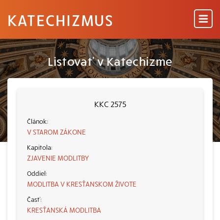
KATECHIZMUS
Listovať v Katechizme
KKC 2575
V STAROM ZÁKONE
ZJAVENIE MODLITBY
MODLITBA V KRESŤANSKOM ŽIVOTE
KRESŤANSKÁ MODLITBA