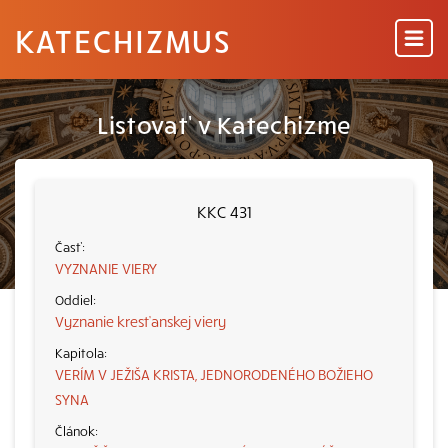
KATECHIZMUS
Listovať v Katechizme
KKC 431
VYZNANIE VIERY
Vyznanie kresťanskej viery
VERÍM V JEŽIŠA KRISTA, JEDNORODENÉHO BOŽIEHO
SYNA