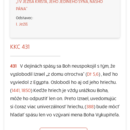
„I V JEŽIŠA KRISTA, JEHO JEDINÉHO SYNA, NÁŠHO
PÁNA“
I. Ježiš
KKC 431
431
V dejinách spásy sa Boh neuspokojil s tým, že
vyslobodil Izrael „z domu otroctva“ (
Dt 5,6
) , keď ho
vyviedol z Egypta. Oslobodí ho aj od jeho hriechu.
(
1441, 1850
) Keďže hriech je vždy urážkou Boha,
môže ho odpustiť len on. Preto Izrael, uvedomujúc
si čoraz viac univerzálnosť hriechu, (
388
) bude môcť
hľadať spásu len vo vzývaní mena Boha Vykupiteľa.