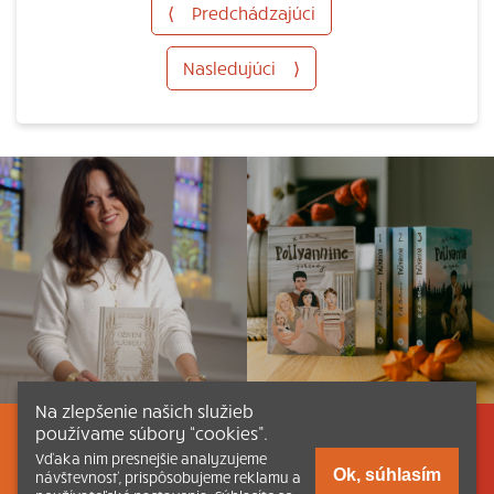
⟨
Predchádzajúci
Nasledujúci
⟩
Na zlepšenie našich služieb
používame súbory “cookies”.
Listovať
Obsah
Dokumenty a články
Vďaka nim presnejšie analyzujeme
Ok, súhlasím
návštevnosť, prispôsobujeme reklamu a