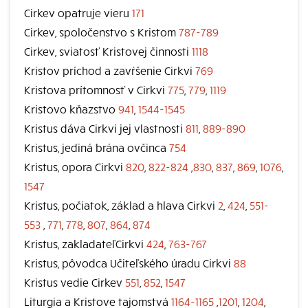
Cirkev opatruje vieru
171
Cirkev, spoločenstvo s Kristom
787-789
Cirkev, sviatosť Kristovej činnosti
1118
Kristov príchod a zavŕšenie Cirkvi
769
Kristova prítomnosť v Cirkvi
775
,
779
,
1119
Kristovo kňazstvo
941
,
1544-1545
Kristus dáva Cirkvi jej vlastnosti
811
,
889-890
Kristus, jediná brána ovčinca
754
Kristus, opora Cirkvi
820
,
822-824
,
830
,
837
,
869
,
1076
,
1547
Kristus, počiatok, základ a hlava Cirkvi
2
,
424
,
551-
553
,
771
,
778
,
807
,
864
,
874
Kristus, zakladateľCirkvi
424
,
763-767
Kristus, pôvodca Učiteľského úradu Cirkvi
88
Kristus vedie Cirkev
551
,
852
,
1547
Liturgia a Kristove tajomstvá
1164-1165
,
1201
,
1204
,