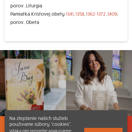
porov. Liturgia
Pamiatka Kristovej obety
1341
,
1358
,
1362-1372
,
1409
,
porov. Obeta
Na zlepšenie našich služieb
používame súbory “cookies”.
Listovať
Obsah
Dokumenty a články
Vďaka nim presnejšie analyzujeme