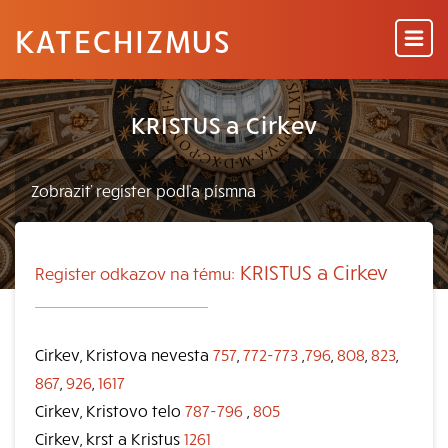
KATECHIZMUS
KRISTUS a Cirkev
KRISTUS a Cirkev
Register odkazov na tému:
Cirkev, Kristova nevesta
757
,
772-773
,
796
,
808
,
823
,
867
,
926
,
1617
Cirkev, Kristovo telo
787-796
,
805
Cirkev, krst a Kristus
1261