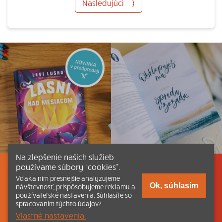
Nasledujúci
⟩
Na zlepšenie našich služieb
používame súbory “cookies”.
Listovať
Obsah
Dokumenty a články
Vďaka nim presnejšie analyzujeme
Ok, súhlasím
návštevnosť, prispôsobujeme reklamu a
používateľské nastavenia. Súhlasíte so
Kontakt
Tlačená verzia Katechizmu
spracovaním týchto údajov?
Vlastné nastavenia.
© 2026 katechizmus.sk |
Všetky práva vyhradené
| Táto stránka