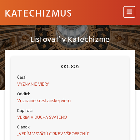
KATECHIZMUS
Listovať v Katechizme
KKC 805
VYZNANIE VIERY
Vyznanie kresťanskej viery
VERÍM V DUCHA SVÄTÉHO
„VERÍM V SVÄTÚ CIRKEV VŠEOBECNÚ“