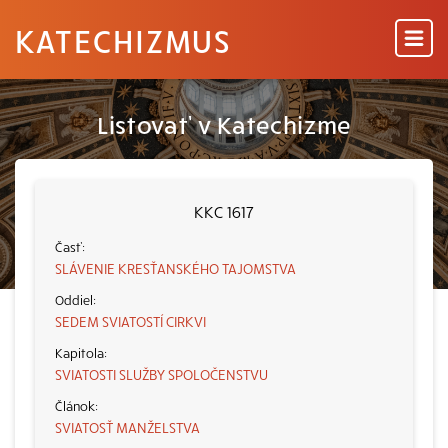
KATECHIZMUS
Listovať v Katechizme
KKC 1617
SLÁVENIE KRESŤANSKÉHO TAJOMSTVA
SEDEM SVIATOSTÍ CIRKVI
SVIATOSTI SLUŽBY SPOLOČENSTVU
SVIATOSŤ MANŽELSTVA