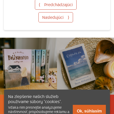
⟨
Predchádzajúci
Nasledujúci
⟩
Na zlepšenie našich služieb
používame súbory “cookies”.
Listovať
Obsah
Dokumenty a články
Vďaka nim presnejšie analyzujeme
Ok, súhlasím
návštevnosť, prispôsobujeme reklamu a