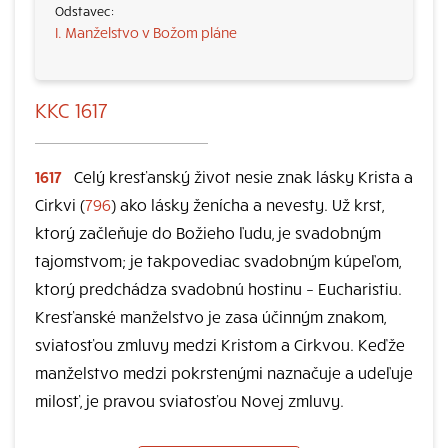
I. Manželstvo v Božom pláne
KKC 1617
1617
Celý kresťanský život nesie znak lásky Krista a
Cirkvi (
796
) ako lásky ženícha a nevesty. Už krst,
ktorý začleňuje do Božieho ľudu, je svadobným
tajomstvom; je takpovediac svadobným kúpeľom,
ktorý predchádza svadobnú hostinu – Eucharistiu.
Kresťanské manželstvo je zasa účinným znakom,
sviatosťou zmluvy medzi Kristom a Cirkvou. Keďže
manželstvo medzi pokrstenými naznačuje a udeľuje
milosť, je pravou sviatosťou Novej zmluvy.