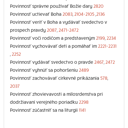
Povinnosť správne používať Božie dary
2820
Povinnosť uctievať Boha
2083
,
2104-2105
,
2136
Povinnosť veriť v Boha a vydávať svedectvo v
prospech pravdy
2087
,
2471-2472
Povinnosť voči rodičom a predstaveným
2199
,
2234
Povinnosť vychovávať deti a pomáhať im
2221-2231
,
2252
Povinnosť vydávať svedectvo o pravde
2467
,
2472
Povinnosť vyhnúť sa pohoršeniu
2489
Povinnosť zachovávať cirkevné prikázania
578
,
2037
Povinnosť zhovievavosti a milosrdenstva pri
dodržiavaní verejného poriadku
2298
Povinnosť zúčastniť sa na liturgii
1141