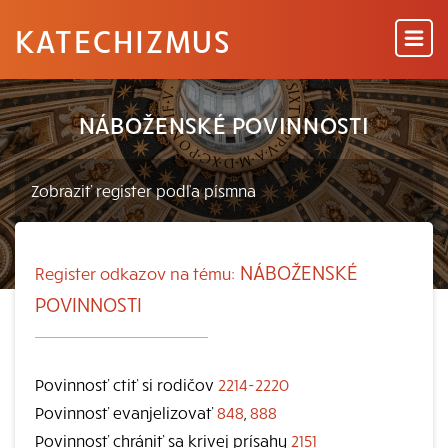
KATECHIZMUS
NÁBOŽENSKÉ POVINNOSTI
NÁBOŽENSKÉ
Register odkazov na tému:
POVINNOSTI
Povinnosť ctiť si rodičov
2214-2220
Povinnosť evanjelizovať
848
,
888
Povinnosť chrániť sa krivej prísahy
2151