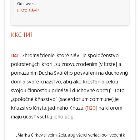
I. Kto slávi?
KKC 1141
1141
Zhromaždenie, ktoré slávi, je spoločenstvo
pokrstených, ktorí „sú znovuzrodením [v krste] a
pomazaním Ducha Svätého posvätení na duchovný
dom a sväté kňazstvo, aby ako kresťania celou
svojou činnosťou prinášali duchovné obety“. Toto
„spoločné kňazstvo“ (sacerdotium commune) je
kňazstvo Krista, jediného Kňaza, (
1120
) na ktorom
majú účasť všetky jeho údy.
„Matka Cirkev si veľmi želá, aby všetci veriaci boli vedení k