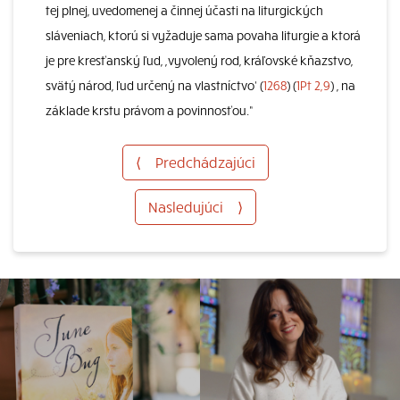
tej plnej, uvedomenej a činnej účasti na liturgických
sláveniach, ktorú si vyžaduje sama povaha liturgie a ktorá
je pre kresťanský ľud, ,vyvolený rod, kráľovské kňazstvo,
svätý národ, ľud určený na vlastníctvo‘ (
1268
) (
1Pt 2,9
) , na
základe krstu právom a povinnosťou.“
⟨
Predchádzajúci
Nasledujúci
⟩