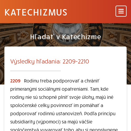
KATECHIZMUS
Hľadať v Katechizme
Výsledky hľadania: 2209-2210
2209
Rodinu treba podporovať a chrániť
primeranými sociálnymi opatreniami. Tam, kde
rodiny nie sú schopné plniť svoje úlohy, majú iné
spoločenské celky povinnosť im pomáhať a
podporovať rodinnú ustanovizeň. Podľa princípu
subsidiarity (výpomoci) sa majú väčšie
spoločenstvá vyvarovať toho, aby si neoprávnene