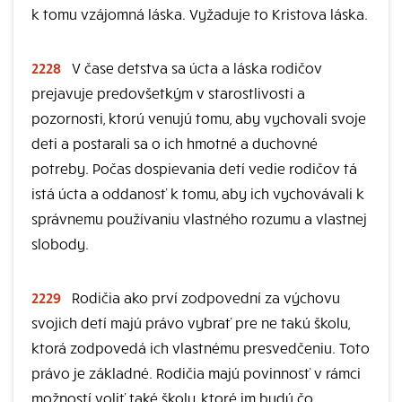
k tomu vzájomná láska. Vyžaduje to Kristova láska.
2228
V čase detstva sa úcta a láska rodičov
prejavuje predovšetkým v starostlivosti a
pozornosti, ktorú venujú tomu, aby vychovali svoje
deti a postarali sa o ich hmotné a duchovné
potreby. Počas dospievania detí vedie rodičov tá
istá úcta a oddanosť k tomu, aby ich vychovávali k
správnemu používaniu vlastného rozumu a vlastnej
slobody.
2229
Rodičia ako prví zodpovední za výchovu
svojich detí majú právo vybrať pre ne takú školu,
ktorá zodpovedá ich vlastnému presvedčeniu. Toto
právo je základné. Rodičia majú povinnosť v rámci
možností voliť také školy, ktoré im budú čo