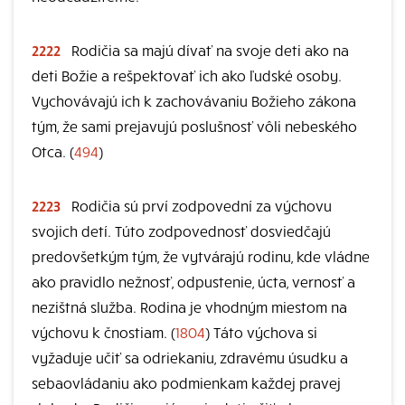
2222
Rodičia sa majú dívať na svoje deti ako na
deti Božie a rešpektovať ich ako ľudské osoby.
Vychovávajú ich k zachovávaniu Božieho zákona
tým, že sami prejavujú poslušnosť vôli nebeského
Otca. (
494
)
2223
Rodičia sú prví zodpovední za výchovu
svojich detí. Túto zodpovednosť dosviedčajú
predovšetkým tým, že vytvárajú rodinu, kde vládne
ako pravidlo nežnosť, odpustenie, úcta, vernosť a
nezištná služba. Rodina je vhodným miestom na
výchovu k čnostiam. (
1804
) Táto výchova si
vyžaduje učiť sa odriekaniu, zdravému úsudku a
sebaovládaniu ako podmienkam každej pravej