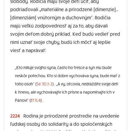
slobody. Rodičia majú svoje deti učiť, aby
podriaďovali „materiálne a prirodzené [dimenzie]…
[dimenziám] vnútorným a duchovným“. Rodičia
majú veľkú zodpovednosť aj za to, aby dávali
svojim deťom dobrý príklad. Keď budú vedieť pred
nimi uznať svoje chyby, budú ich môcť aj lepšie
viesť a naprávať:
„Kto miluje svojho syna, často ho tresce a syn mu bude
neskôr potechou. Kto si dobre vychováva syna, bude mať z
toho osoh“ (
Sir 30,1-2
) . „A vy, otcovia, nedráždite svoje deti
k hnevu, ale vychovávajte ich prísne a napomínajte ich v
Pánovi“ (
Ef 6,4
) .
2224
Rodina je prirodzené prostredie na uvedenie
ľudskej osoby do solidarity a do spoločenských