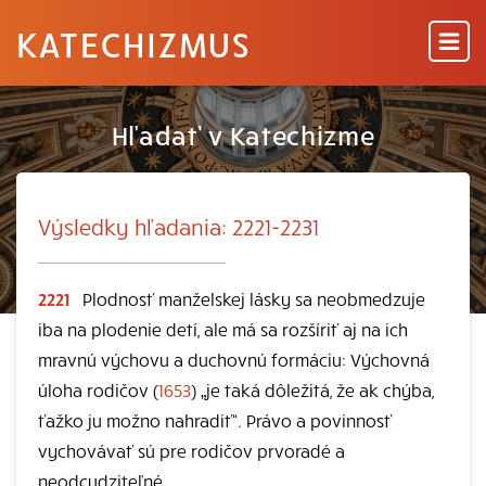
KATECHIZMUS
Hľadať v Katechizme
Výsledky hľadania: 2221-2231
2221
Plodnosť manželskej lásky sa neobmedzuje
iba na plodenie detí, ale má sa rozšíriť aj na ich
mravnú výchovu a duchovnú formáciu: Výchovná
úloha rodičov (
1653
) „je taká dôležitá, že ak chýba,
ťažko ju možno nahradiť“. Právo a povinnosť
vychovávať sú pre rodičov prvoradé a
neodcudziteľné.