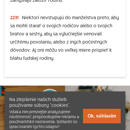
2231
Niektorí nevstupujú do manželstva preto, aby
sa mohli starať o svojich rodičov alebo o svojich
bratov a sestry, aby sa výlučnejšie venovali
určitému povolaniu, alebo z iných počestných
dôvodov. Aj oni môžu vo veľkej miere prispieť k
blahu ľudskej rodiny.
Na zlepšenie našich služieb
používame súbory “cookies”.
Vďaka nim presnejšie analyzujeme
Ok, súhlasím
návštevnosť, prispôsobujeme reklamu a
používateľské nastavenia. Súhlasíte so
spracovaním týchto údajov?