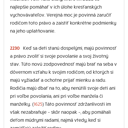
najlepšie pomáhať v ich úlohe kresťanských
vychovávateľov. Verejná moc je povinná zaručiť
rodičom toto právo a zaistiť konkrétne podmienky
na jeho uplatňovanie.
2230
Keď sa deti stanú dospelými, majú povinnosť
a právo zvoliť si svoje povolanie a svoj životný
stav. Túto novú zodpovednosť majú brať na seba v
dôvernom vzťahu k svojim rodičom, od ktorých si
majú vyžiadať a ochotne prijať mienku a radu.
Rodičia majú dbať na to, aby nenútili svoje deti ani
pri voľbe povolania, ani pri voľbe manžela či
manželky. (
1625
) Táto povinnosť zdržanlivosti im
však nezabraňuje – skôr naopak –, aby pomáhali
deťom múdrymi radami, najmä vtedy, keď si
zamýšľajú založiť rodinu.