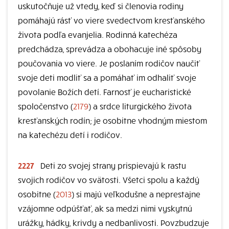
uskutočňuje už vtedy, keď si členovia rodiny
pomáhajú rásť vo viere svedectvom kresťanského
života podľa evanjelia. Rodinná katechéza
predchádza, sprevádza a obohacuje iné spôsoby
poučovania vo viere. Je poslaním rodičov naučiť
svoje deti modliť sa a pomáhať im odhaliť svoje
povolanie Božích detí. Farnosť je eucharistické
spoločenstvo (
2179
) a srdce liturgického života
kresťanských rodín; je osobitne vhodným miestom
na katechézu detí i rodičov.
2227
Deti zo svojej strany prispievajú k rastu
svojich rodičov vo svätosti. Všetci spolu a každý
osobitne (
2013
) si majú veľkodušne a neprestajne
vzájomne odpúšťať, ak sa medzi nimi vyskytnú
urážky, hádky, krivdy a nedbanlivosti. Povzbudzuje