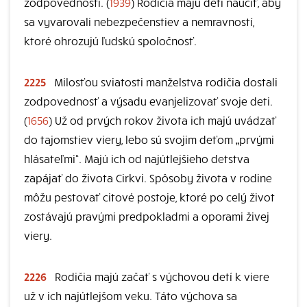
zodpovedností. (
1939
) Rodičia majú deti naučiť, aby
sa vyvarovali nebezpečenstiev a nemravností,
ktoré ohrozujú ľudskú spoločnosť.
2225
Milosťou sviatosti manželstva rodičia dostali
zodpovednosť a výsadu evanjelizovať svoje deti.
(
1656
) Už od prvých rokov života ich majú uvádzať
do tajomstiev viery, lebo sú svojim deťom „prvými
hlásateľmi“. Majú ich od najútlejšieho detstva
zapájať do života Cirkvi. Spôsoby života v rodine
môžu pestovať citové postoje, ktoré po celý život
zostávajú pravými predpokladmi a oporami živej
viery.
2226
Rodičia majú začať s výchovou detí k viere
už v ich najútlejšom veku. Táto výchova sa