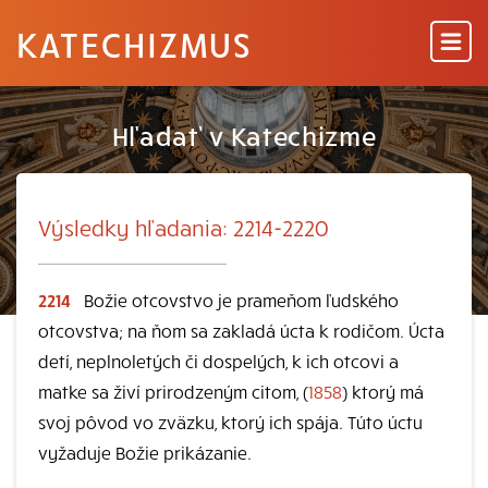
KATECHIZMUS
Hľadať v Katechizme
Výsledky hľadania: 2214-2220
2214
Božie otcovstvo je prameňom ľudského
otcovstva; na ňom sa zakladá úcta k rodičom. Úcta
detí, neplnoletých či dospelých, k ich otcovi a
matke sa živí prirodzeným citom, (
1858
) ktorý má
svoj pôvod vo zväzku, ktorý ich spája. Túto úctu
vyžaduje Božie prikázanie.