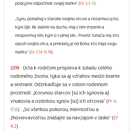
poskytne odpočinok svojej matke“ (
Sir 3,3-7
) .
„Synu, pomáhaj v starobe svojmu otcovi a nezarmucuj ho,
kým žije. Ak slabne na duchu, maj s ním strpenie a
neopovrhuj ním, kým si v plnej sile… Povesť rúhača má, kto
opustí svojho otca, a prekliaty je od Boha, kto trápi svoju
matku“ (
Sir 3,14-15.18
) .
2219
Úcta k rodičom prispieva k súladu celého
rodinného života; týka sa aj vzťahov medzi bratmi
a sestrami. Odzrkadľuje sa v celom rodinnom
prostredí: „Korunou starcov [sú ich synovia a]
vnukovia a ozdobou synov [sú] ich otcovia“ (
Pr ís
17,6
) . „So všetkou pokorou, miernosťou a
zhovievavosťou znášajte sa navzájom v láske“ (
Ef
4,2
) .