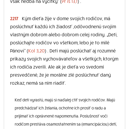
však nedbá na výčitky“ (
Pr ís 13,1
) .
2217
Kým dieťa žije v dome svojich rodičov, má
poslúchnuť každú ich žiadosť ,odôvodnenú svojím
vlastným dobrom alebo dobrom celej rodiny. „Deti,
poslúchajte rodičov vo všetkom, lebo je to milé
Pánovi“ (
Kol 3,20
) . Deti majú poslúchať aj rozumné
príkazy svojich vychovávateľov a všetkých, ktorým
ich rodičia zverili. Ale ak je dieťa vo svedomí
presvedčené, že je morálne zlé poslúchnuť daný
rozkaz, nemá sa ním riadiť.
Keď deti vyrastú, majú si naďalej ctiť svojich rodičov. Majú
predchádzať ich želania, ochotne ich prosiť o radu a
prijímať ich oprávnené napomenutia. Poslušnosť voči
rodičom prestáva osamostatnením sa (emancipáciou) detí,