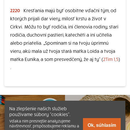
2220
Kresťania majú byť osobitne vďační tým, od
ktorých prijali dar viery, milosť krstu a život v
Cirkvi. Môžu to byť rodičia, iní členovia rodiny, starí
rodičia, duchovní pastieri, katechéti a iní učitelia
alebo priatelia. „Spomínam si na tvoju úprimnú
vieru, akú mala už tvoja stará matka Loida a tvoja
matka Eunika, a som presvedčený, že aj ty“ (
2Tim 1,5
)
.
Na zlepšenie našich služieb
používame súbory “cookies”.
Vďaka nim presnejšie analyzujeme
Ok, súhlasím
návštevnosť, prispôsobujeme reklamu a