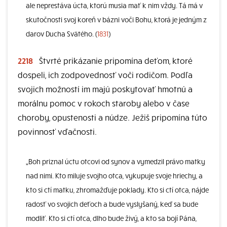
ale neprestáva úcta, ktorú musia mať k nim vždy. Tá má v
skutočnosti svoj koreň v bázni voči Bohu, ktorá je jedným z
darov Ducha Svätého. (
1831
)
2218
Štvrté prikázanie pripomína deťom, ktoré
dospeli, ich zodpovednosť voči rodičom. Podľa
svojich možností im majú poskytovať hmotnú a
morálnu pomoc v rokoch staroby alebo v čase
choroby, opustenosti a núdze. Ježiš pripomína túto
povinnosť vďačnosti.
„Boh priznal úctu otcovi od synov a vymedzil právo matky
nad nimi. Kto miluje svojho otca, vykupuje svoje hriechy, a
kto si ctí matku, zhromažďuje poklady. Kto si ctí otca, nájde
radosť vo svojich deťoch a bude vyslyšaný, keď sa bude
modliť. Kto si ctí otca, dlho bude živý, a kto sa bojí Pána,