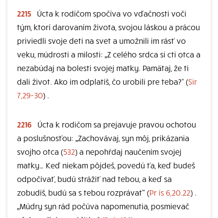
2215
Úcta k rodičom spočíva vo vďačnosti voči
tým, ktorí darovaním života, svojou láskou a prácou
priviedli svoje deti na svet a umožnili im rásť vo
veku, múdrosti a milosti: „Z celého srdca si cti otca a
nezabúdaj na bolesti svojej matky. Pamätaj, že ti
dali život. Ako im odplatíš, čo urobili pre teba?“ (
Sir
7,29-30
) .
2216
Úcta k rodičom sa prejavuje pravou ochotou
a poslušnosťou: „Zachovávaj, syn môj, prikázania
svojho otca (
532
) a nepohŕdaj naučením svojej
matky… Keď niekam pôjdeš, povedú ťa, keď budeš
odpočívať, budú strážiť nad tebou, a keď sa
zobudíš, budú sa s tebou rozprávať“ (
Pr ís 6,20.22
) .
„Múdry syn rád počúva napomenutia, posmievač